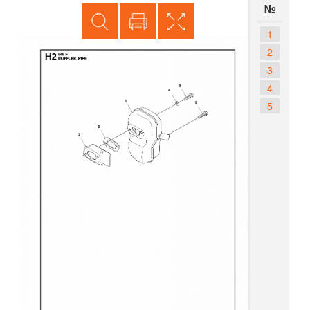
№
1
2
3
4
5