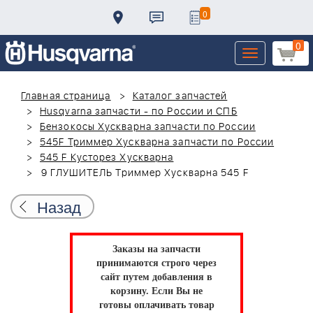
0
0
Toggle
navigation
Главная страница
Каталог запчастей
Husqvarna запчасти - по России и СПБ
Бензокосы Хускварна запчасти по России
545F Триммер Хускварна запчасти по России
545 F Кусторез Хускварна
9 ГЛУШИТЕЛЬ Триммер Хускварна 545 F
Назад
Заказы на запчасти
принимаются строго через
сайт путем добавления в
корзину.
Если Вы не
готовы оплачивать товар