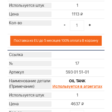
1
1113
i
-
+
Поставка из EU до 5 месяцев 100% оплата В корзину
17
593 01 51-01
OIL TANK
Используется в агрегатах
1
4637
i