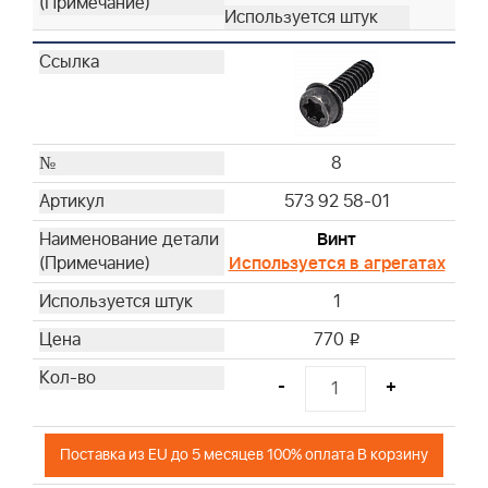
8
573 92 58-01
Винт
Используется в агрегатах
1
770
i
-
+
Поставка из EU до 5 месяцев 100% оплата В корзину