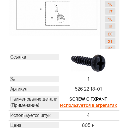
16
17
18
19
20
21
22
23
1
526 22 18-01
SCREW CITXPANT
Используется в агрегатах
4
805
i