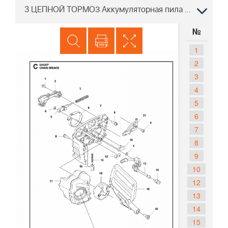
3 ЦЕПНОЙ ТОРМОЗ Аккумуляторная пила Husqvarna 540i XP®
№
1
2
3
4
5
6
7
8
9
10
12
13
14
15