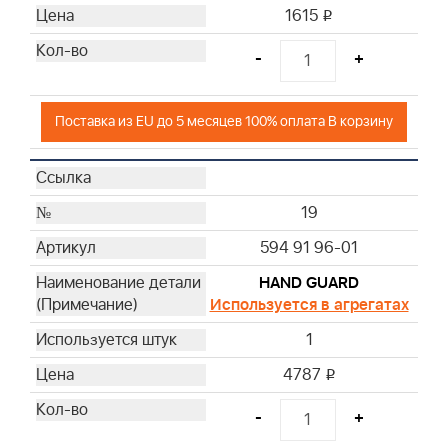
1615
i
-
+
Поставка из EU до 5 месяцев 100% оплата В корзину
19
594 91 96-01
HAND GUARD
Используется в агрегатах
1
4787
i
-
+