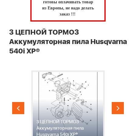
готовы оплачивать товар
из Европы, не надо делать
заказ !!!
3 ЦЕПНОЙ ТОРМОЗ
Аккумуляторная пила Husqvarna
540i XP®
4
Й
3 ЦЕПНОЙ ТОРМОЗ
У
Аккумуляторная пила
А
Husqvarna 540i XP®
H