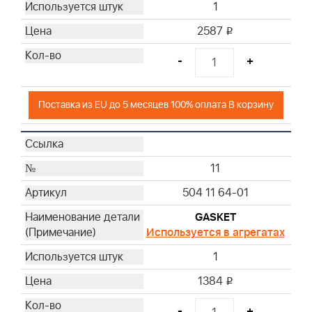
1
2587
i
-
+
Поставка из EU до 5 месяцев 100% оплата В корзину
11
504 11 64-01
GASKET
Используется в агрегатах
1
1384
i
-
+