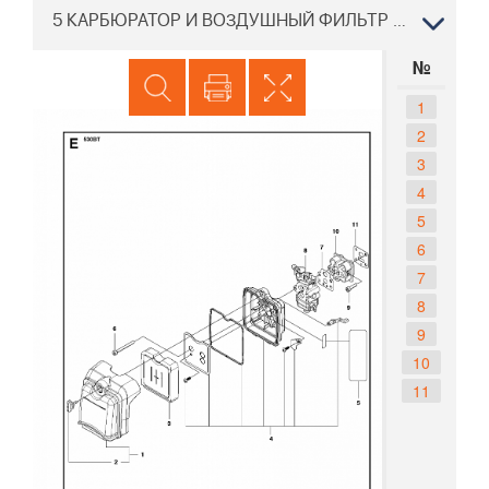
5 КАРБЮРАТОР И ВОЗДУШНЫЙ ФИЛЬТР Воздуходувка Хускварна 530 BT 2012-10
№
1
2
3
4
5
6
7
8
9
10
11