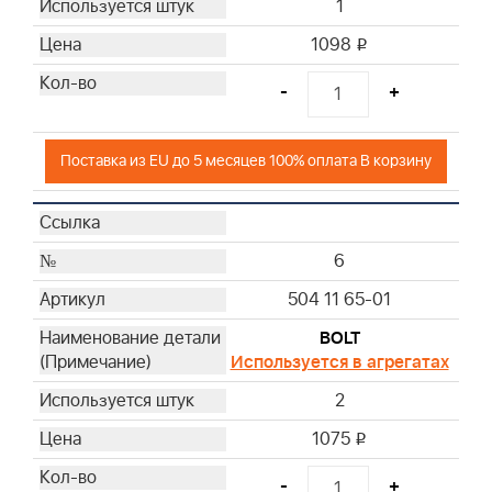
1
1098
i
-
+
Поставка из EU до 5 месяцев 100% оплата В корзину
6
504 11 65-01
BOLT
Используется в агрегатах
2
1075
i
-
+