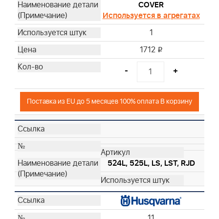
COVER
Используется в агрегатах
1
1712
i
-
+
Поставка из EU до 5 месяцев 100% оплата В корзину
524L, 525L, LS, LST, RJD
11