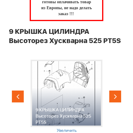
готовы оплачивать товар
из Европы, не надо делать
заказ !!!
9 КРЫШКА ЦИЛИНДРА
Высоторез Хускварна 525 PT5S
9 КРЫШКА ЦИЛИНДРА
1
Высоторез Хускварна 525
С
PT5S
Х
Увеличить