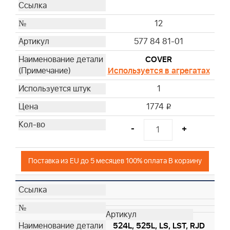
12
577 84 81-01
COVER
Используется в агрегатах
1
1774
i
-
+
Поставка из EU до 5 месяцев 100% оплата В корзину
524L, 525L, LS, LST, RJD