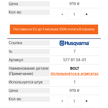
919
i
-
+
Поставка из EU до 5 месяцев 100% оплата В корзину
7
577 81 54-01
BOLT
Используется в агрегатах
1
919
i
-
+