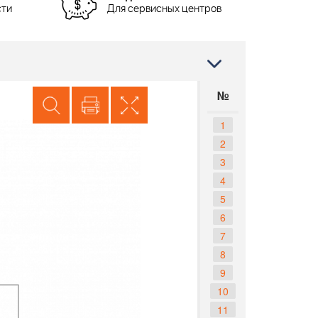
сти
Для сервисных центров
№
1
2
3
4
5
6
7
8
9
10
11