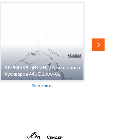
3 КРЫШКА ЦИЛИНДРА Бензопила
4 СТАРТЕР
Хускварна 440 E 2009-02
440 E 200
Увеличить
Скидки