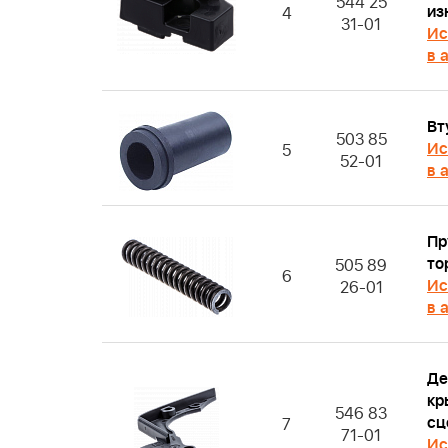
544 25
из
4
31-01
Ис
в 
Вт
503 85
Ис
5
52-01
в 
Пр
то
505 89
6
Ис
26-01
в 
Де
кр
546 83
сц
7
71-01
Ис