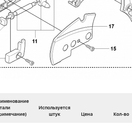
именование
тали
Используется
римечание)
штук
Цена
Кол-во