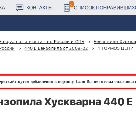
0
КА
КОНТАКТЫ
СПИСОК ПОНРАВИВШИХ
Husqvarna запчасти - по России и СПБ
Бензопилы Хусквар
 России
440 E Бензопила от 2009-02
1 ТОРМОЗ ЦЕПИ 
рез сайт путем добавления в корзину.
Если Вы не готовы оплачивать 
зопила Хускварна 440 E