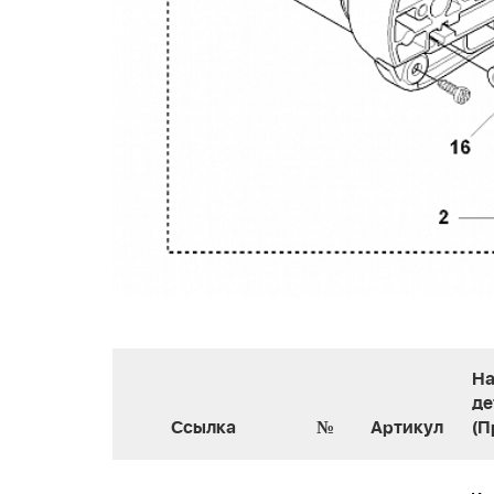
На
де
Ссылка
№
Артикул
(П