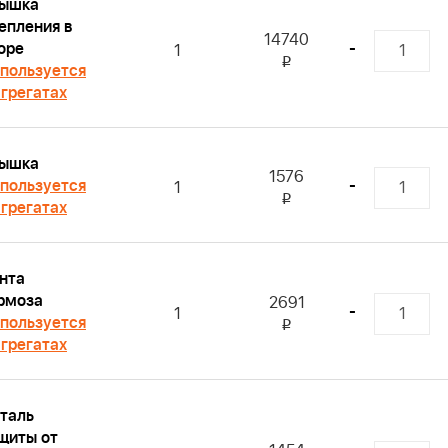
ышка
епления в
14740
оре
-
1
i
пользуется
агрегатах
ышка
1576
пользуется
-
1
i
агрегатах
нта
рмоза
2691
-
1
пользуется
i
агрегатах
таль
щиты от