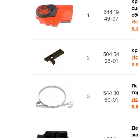
Кр
сц
544 19
сб
1
49-07
Ис
в 
Кр
504 54
Ис
2
28-01
в 
Ле
то
544 30
3
Ис
60-01
в 
Де
за