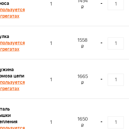
1454
носа
-
1
i
пользуется
агрегатах
улка
1558
пользуется
-
1
i
агрегатах
ужина
рмоза цепи
1665
-
1
пользуется
i
агрегатах
таль
ышки
1650
епления
-
1
i
пользуется