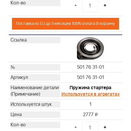
-
+
Поставка из EU до 5 месяцев 100% оплата В корзину
501 76 31-01
501 76 31-01
Пружина стартера
Используется в агрегатах
1
2777
i
-
+