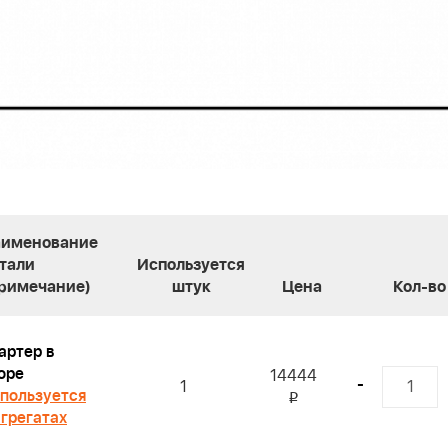
именование
тали
Используется
римечание)
штук
Цена
Кол-во
артер в
оре
14444
-
1
пользуется
i
агрегатах