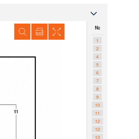
№
1
2
4
5
6
7
8
9
10
11
12
12
13