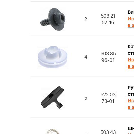
Ви
503 21
Ис
2
52-16
в 
Ка
ст
503 85
4
Ис
96-01
в 
Ру
ст
522 03
5
Ис
73-01
в 
Шн
503 43