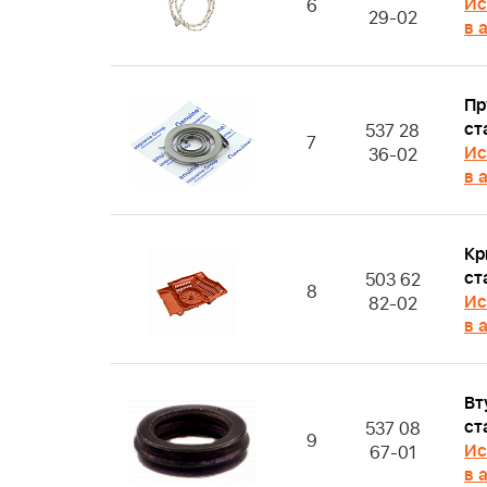
Ис
6
29-02
в 
Пр
ст
537 28
7
Ис
36-02
в 
Кр
ст
503 62
8
Ис
82-02
в 
Вт
ст
537 08
9
Ис
67-01
в 