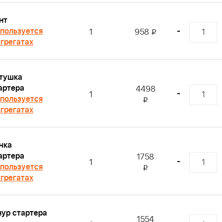
нт
пользуется
-
1
958
i
агрегатах
тушка
артера
4498
-
1
пользуется
i
агрегатах
чка
артера
1758
-
1
пользуется
i
агрегатах
ур стартера
1554