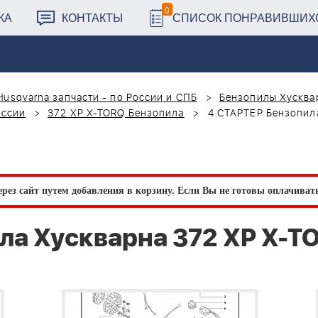
0
КА
КОНТАКТЫ
СПИСОК ПОНРАВИВШИХ
Husqvarna запчасти - по России и СПБ
Бензопилы Хусквар
оссии
372 XP X-TORQ Бензопила
4 СТАРТЕР Бензопил
рез сайт путем добавления в корзину.
Если Вы не готовы оплачивать 
ла Хускварна 372 XP X-T