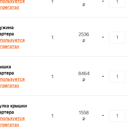
пользуется
-
1
i
агрегатах
ужина
артера
2536
-
1
пользуется
i
агрегатах
ышка
артера
8464
-
1
пользуется
i
агрегатах
улка крышки
артера
1558
-
1
пользуется
i
агрегатах