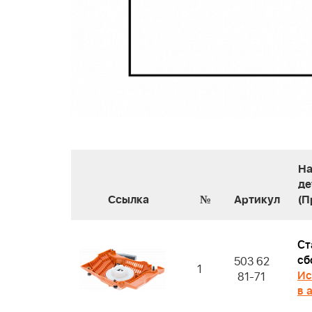
На
де
Ссылка
№
Артикул
(П
Ст
сб
503 62
1
Ис
81-71
в 