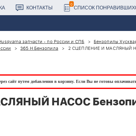
0
КА
КОНТАКТЫ
СПИСОК ПОНРАВИВШИХ
Husqvarna запчасти - по России и СПБ
Бензопилы Хусквар
оссии
365 H Бензопила
2 СЦЕПЛЕНИЕ И МАСЛЯНЫЙ НА
рез сайт путем добавления в корзину.
Если Вы не готовы оплачивать 
АСЛЯНЫЙ НАСОС Бензоп