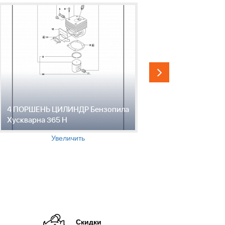
4 ПОРШЕНЬ ЦИЛИНДР Бензопила
5 КОЛЕНВ
Хускварна 365 H
Хускварна
Увеличить
Скидки