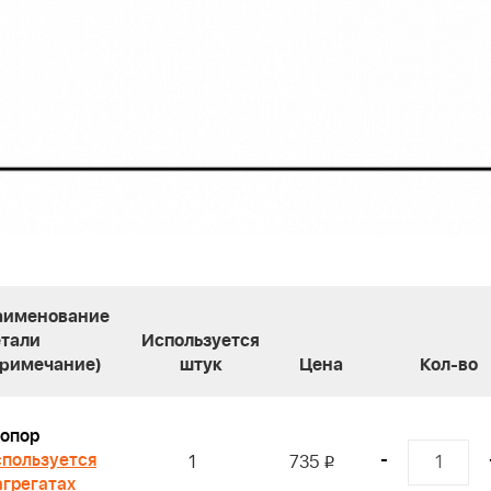
аименование
етали
Используется
Примечание)
штук
Цена
Кол-во
опор
пользуется
-
1
735
i
агрегатах