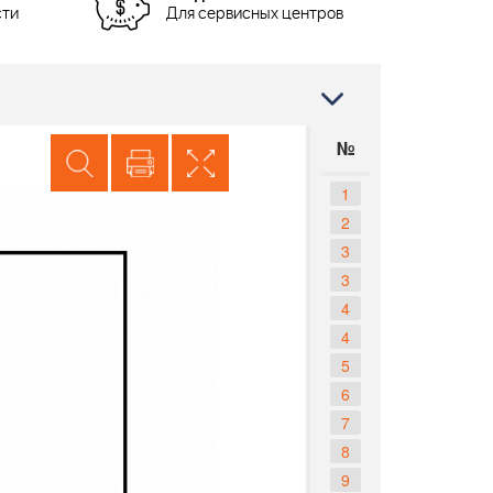
сти
Для сервисных центров
№
1
2
3
3
4
4
5
6
7
8
9