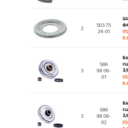
Ш
фа
503 75
2
Ис
24-01
в 
Ба
сц
586
3/
3
98 06-
Ис
01
в 
Ба
сц
586
3/
3
98 06-
Ис
02