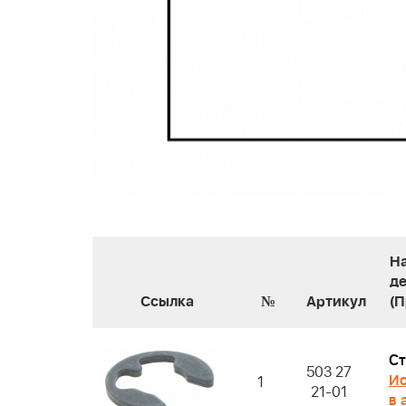
Н
д
Ссылка
№
Артикул
(
Ст
503 27
Ис
1
21-01
в 