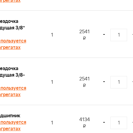
агрегатах
ездочка
дущая 3/8"
2541
-
1
i
пользуется
агрегатах
ездочка
дущая 3/8-
2541
-
1
i
пользуется
агрегатах
одшипник
4134
пользуется
-
1
i
агрегатах