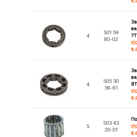
в 
Зв
ве
501 59
7T
4
80-02
Ис
в 
Зв
ве
505 30
8T
4
36-61
Ис
в 
П
503 43
Ис
5
20-01
в 