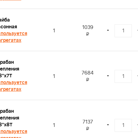
айба
сонная
1039
-
1
пользуется
i
агрегатах
рабан
епления
7684
8"x7T
-
1
i
пользуется
агрегатах
рабан
епления
7137
8"x8T
-
1
i
пользуется