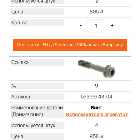
2
805
i
-
+
Поставка из EU до 5 месяцев 100% оплата В корзину
9
573 99 43-04
Винт
Используется в агрегатах
4
958
i