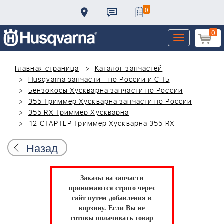
0
0
Toggle
navigation
Главная страница
Каталог запчастей
Husqvarna запчасти - по России и СПБ
Бензокосы Хускварна запчасти по России
355 Триммер Хускварна запчасти по России
355 RX Триммер Хускварна
12 СТАРТЕР Триммер Хускварна 355 RX
Назад
Заказы на запчасти
принимаются строго через
сайт путем добавления в
корзину.
Если Вы не
готовы оплачивать товар