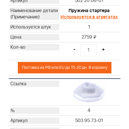
502 20 06-01
Пружина стартера
Используется в агрегатах
1
2759
i
-
+
Поставка из РФ или EU до 15-20 дн. В корзину
4
503 95 73-01