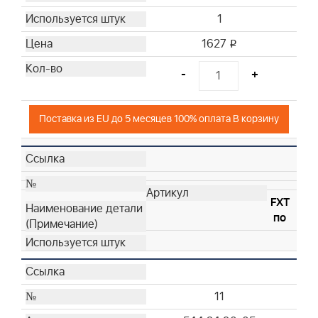
1
1627
i
-
+
Поставка из EU до 5 месяцев 100% оплата В корзину
FXT
по
11