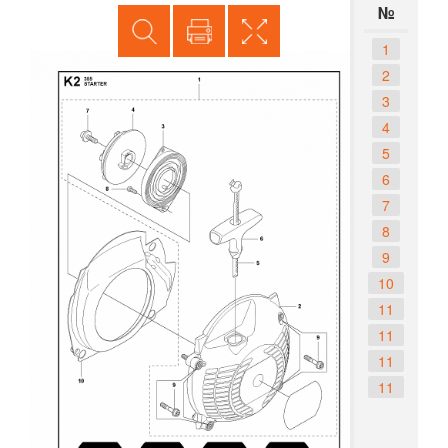
№
1
2
3
4
5
6
7
8
9
10
11
11
11
11