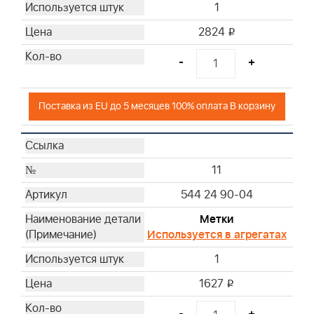
1
2824
i
-
+
Поставка из EU до 5 месяцев 100% оплата В корзину
11
544 24 90-04
Метки
Используется в агрегатах
1
1627
i
-
+