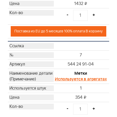
1432
i
-
+
Поставка из EU до 5 месяцев 100% оплата В корзину
7
544 24 91-04
Метки
Используется в агрегатах
1
354
i
-
+