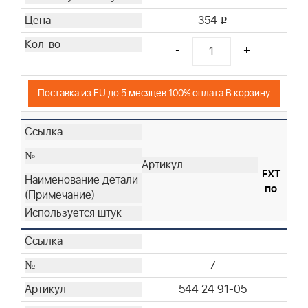
354
i
-
+
Поставка из EU до 5 месяцев 100% оплата В корзину
FXT
по
7
544 24 91-05