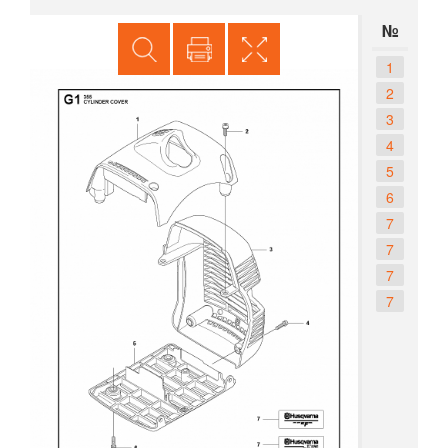
№
1
2
3
4
5
6
7
7
7
7