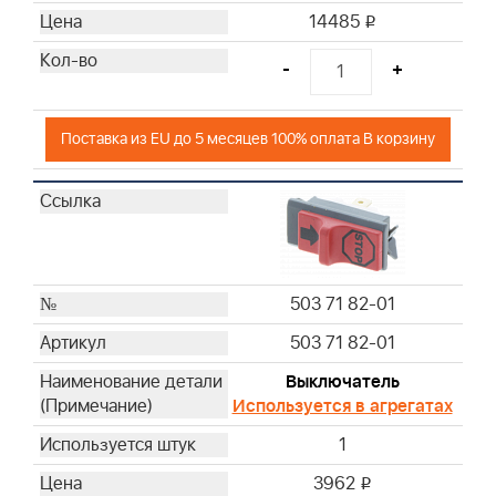
14485
i
-
+
Поставка из EU до 5 месяцев 100% оплата В корзину
503 71 82-01
503 71 82-01
Выключатель
Используется в агрегатах
1
3962
i