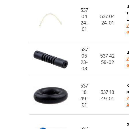
537
04
537 04
24-
24-01
И
01
а
537
Ш
05
537 42
И
23-
58-02
а
03
К
537
р
18
537 18
И
49-
49-01
а
01
537