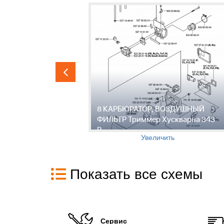
р
8 КАРБЮРАТОР, ВОЗДУШНЫЙ
ФИЛЬТР Триммер Хускварна 343
R
Увеличить
Показать все схемы
Сервис