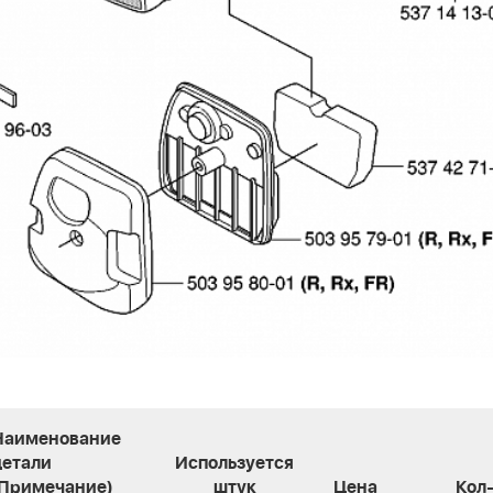
Наименование
детали
Используется
(Примечание)
штук
Цена
Кол