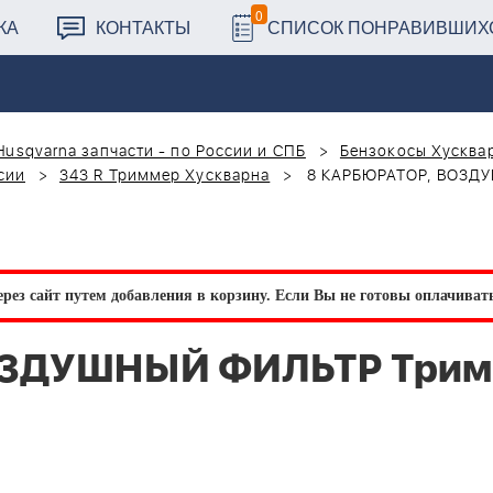
0
КА
КОНТАКТЫ
СПИСОК ПОНРАВИВШИХ
Husqvarna запчасти - по России и СПБ
Бензокосы Хусквар
сии
343 R Триммер Хускварна
8 КАРБЮРАТОР, ВОЗДУ
рез сайт путем добавления в корзину.
Если Вы не готовы оплачивать 
ОЗДУШНЫЙ ФИЛЬТР Три