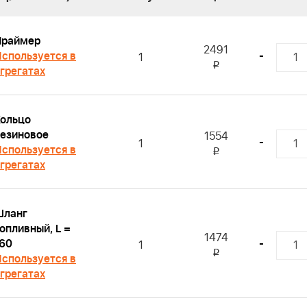
Праймер
2491
спользуется в
-
1
i
грегатах
ольцо
езиновое
1554
-
1
спользуется в
i
грегатах
Шланг
опливный, L =
1474
60
-
1
i
спользуется в
грегатах