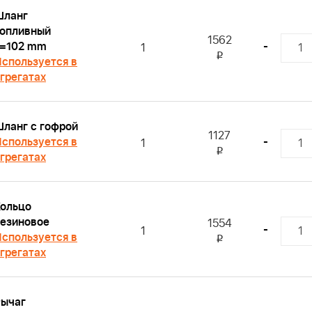
Шланг
топливный
1562
L=102 mm
-
1
i
спользуется в
грегатах
ланг с гофрой
1127
спользуется в
-
1
i
грегатах
ольцо
езиновое
1554
-
1
спользуется в
i
грегатах
Рычаг