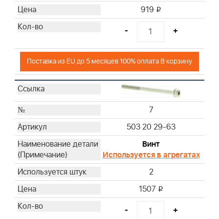
919
i
-
+
Поставка из EU до 5 месяцев 100% оплата В корзину
7
503 20 29-63
Винт
Используется в агрегатах
2
1507
i
-
+