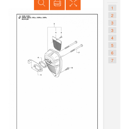
1
2
3
3
4
5
6
7