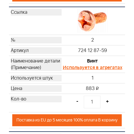
2
724 12 87-59
Винт
Используется в агрегатах
1
883
i
-
+
Поставка из EU до 5 месяцев 100% оплата В корзину