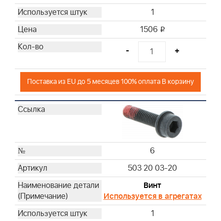
1
1506
i
-
+
Поставка из EU до 5 месяцев 100% оплата В корзину
6
503 20 03-20
Винт
Используется в агрегатах
1