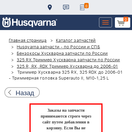
0
0
Toggle
navigation
Главная страница
Каталог запчастей
Husqvarna запчасти - по России и СПБ
Бензокосы Хускварна запчасти по России
325 RX Триммер Хускварна запчасти по России
325 R, RX, RDX Триммер Хускварна до 2006-01
Триммер Хускварна 325 RX, 325 RDX до 2006-01
- Триммерная головка Superauto II, M10-1,25 L
Назад
Заказы на запчасти
принимаются строго через
сайт путем добавления в
корзину.
Если Вы не