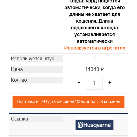
корда. Корд подается
автоматически, когда его
длины не хватает для
кошения. Длина
подающегося корда
устанавливается
автоматически
Используется в агрегатах
1
14348
i
-
+
Поставка из EU до 5 месяцев 100% оплата В корзину