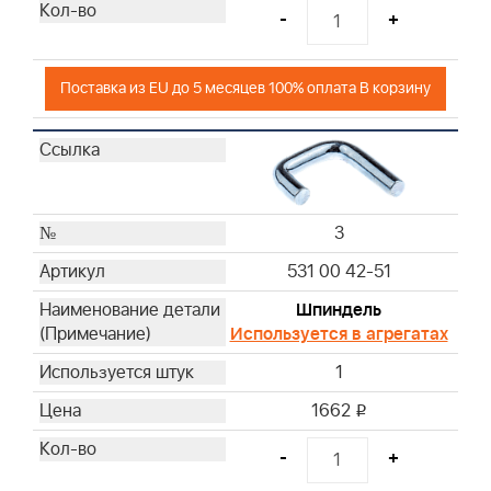
-
+
Поставка из EU до 5 месяцев 100% оплата В корзину
3
531 00 42-51
Шпиндель
Используется в агрегатах
1
1662
i
-
+