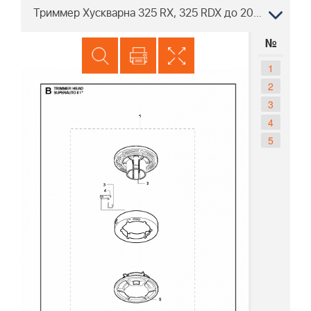
Триммер Хускварна 325 RX, 325 RDX до 2006-01 - Триммерная головка Superauto II, M10-1,25 L
№
1
2
3
4
5