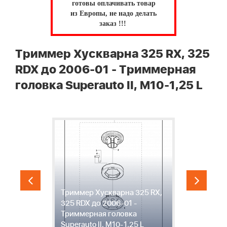
готовы оплачивать товар
из Европы, не надо делать
заказ !!!
Триммер Хускварна 325 RX, 325
RDX до 2006-01 - Триммерная
головка Superauto II, M10-1,25 L
Триммер Хускварна 325 RX,
,
325 RDX до 2006-01 -
1
Триммерная головка
Х
Superauto II, M10-1,25 L
д