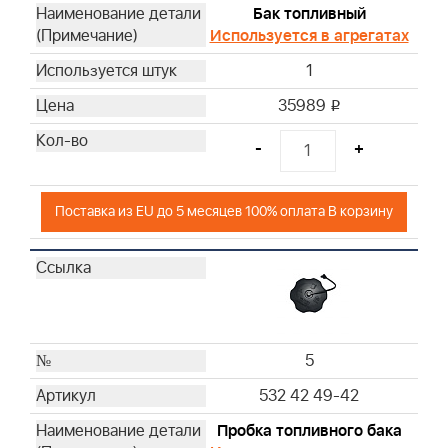
Бак топливный
50
Используется в агрегатах
51
1
52
53
35989
i
54
-
+
56
57
58
Поставка из EU до 5 месяцев 100% оплата В корзину
61
62
63
64
5
532 42 49-42
Пробка топливного бака