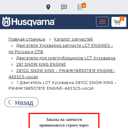
0
0
Toggle
navigation
Главная страница
Каталог запчастей
Двигатели Хускварна запчасти LCT ENGINES -
по России и СПБ
Двигатели для снегоуборщиков LCT Хускварна
291 SNOW KING ENGINE
291CC SNOW KING - PW4HK19850781E ENGINE-
443325-uscan
1 Двигатель LCT Хускварна 291CC SNOW KING -
PW4HK19850781E ENGINE-443325-uscan
Назад
Заказы на запчасти
принимаются строго через