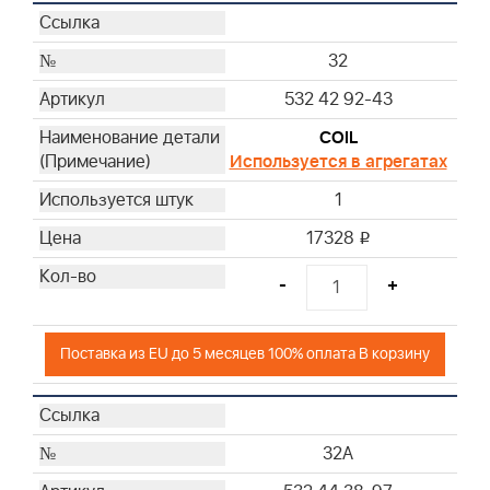
32
532 42 92-43
COIL
Используется в агрегатах
1
17328
i
-
+
Поставка из EU до 5 месяцев 100% оплата В корзину
32A