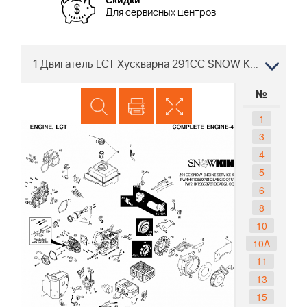
Для сервисных центров
1 Двигатель LCT Хускварна 291CC SNOW KING - PW4HK19850781E ENGINE-443325-uscan
№
1
3
4
5
6
8
10
10A
11
13
15