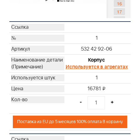
16
17
18
19
19A
1
20
532 42 92-06
21
Корпус
22
Используется в агрегатах
23
25
1
26
16781
i
26A
26B
-
+
27
28
Поставка из EU до 5 месяцев 100% оплата В корзину
29
29A