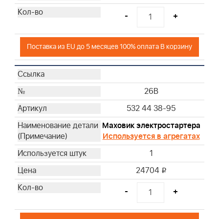
-
+
Поставка из EU до 5 месяцев 100% оплата В корзину
26B
532 44 38-95
Маховик электростартера
Используется в агрегатах
1
24704
i
-
+