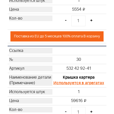
1
5554
i
-
+
Поставка из EU до 5 месяцев 100% оплата В корзину
30
532 42 92-41
Крышка картера
Используется в агрегатах
1
59616
i
-
+