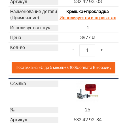
532 42 93-03
Крышка+прокладка
Используется в агрегатах
1
3977
i
-
+
Поставка из EU до 5 месяцев 100% оплата В корзину
25
532 42 92-34