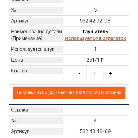
30
31
3
32
532 42 92-08
32A
Глушитель
33
Используется в агрегатах
34
1
36
37
25171
i
38
-
+
39
40
41
Поставка из EU до 5 месяцев 100% оплата В корзину
42
44
46
4
47
48
532 43 48-89
49