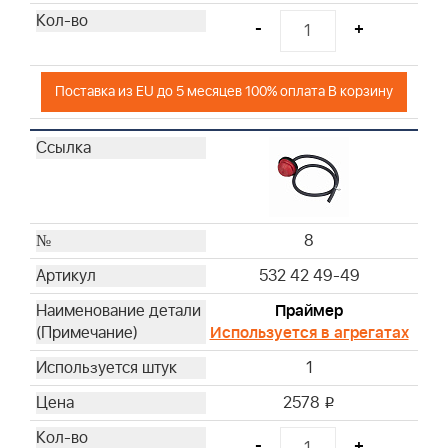
-
+
Поставка из EU до 5 месяцев 100% оплата В корзину
8
532 42 49-49
Праймер
Используется в агрегатах
1
2578
i
-
+