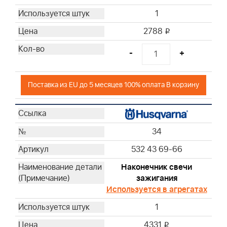
1
2788
i
-
+
Поставка из EU до 5 месяцев 100% оплата В корзину
34
532 43 69-66
Наконечник свечи
зажигания
Используется в агрегатах
1
4331
i