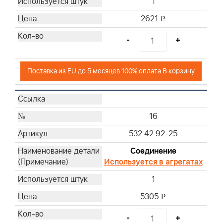
1
2621
i
-
+
Поставка из EU до 5 месяцев 100% оплата В корзину
16
532 42 92-25
Соединение
Используется в агрегатах
1
5305
i
-
+