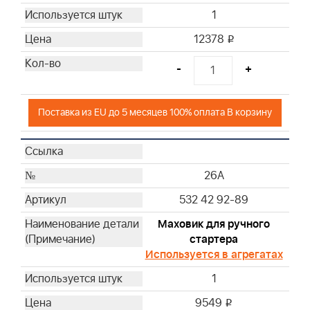
1
12378
i
-
+
Поставка из EU до 5 месяцев 100% оплата В корзину
26A
532 42 92-89
Маховик для ручного
стартера
Используется в агрегатах
1
9549
i