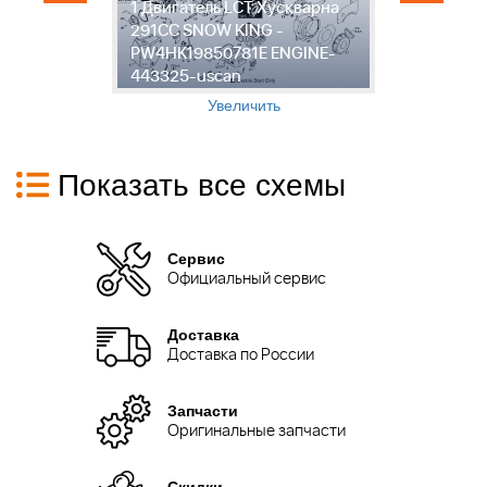
1 Двигатель LCT Хускварна
Д
291CC SNOW KING -
2
PW4HK19850781E ENGINE-
P
443325-uscan
4
Увеличить
Показать все схемы
Сервис
Официальный сервис
Доставка
Доставка по России
Запчасти
Оригинальные запчасти
Скидки