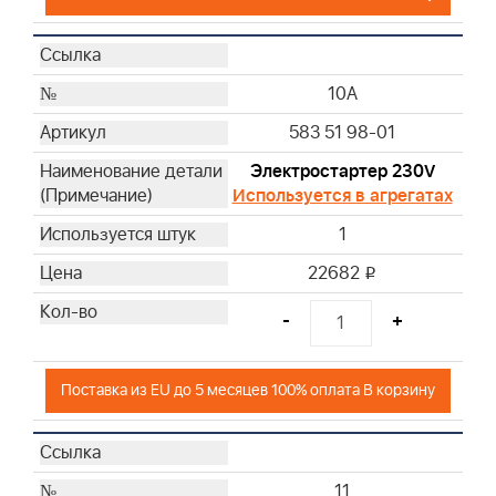
10A
583 51 98-01
Электростартер 230V
Используется в агрегатах
1
22682
i
-
+
Поставка из EU до 5 месяцев 100% оплата В корзину
11