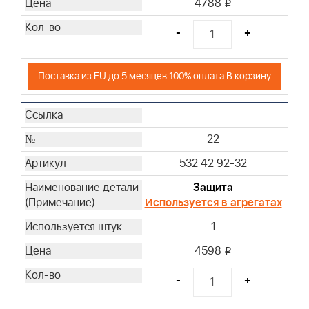
4788
i
-
+
Поставка из EU до 5 месяцев 100% оплата В корзину
22
532 42 92-32
Защита
Используется в агрегатах
1
4598
i
-
+