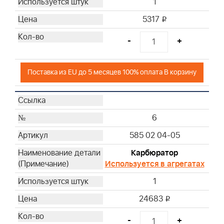
1
5317
i
-
+
Поставка из EU до 5 месяцев 100% оплата В корзину
6
585 02 04-05
Карбюратор
Используется в агрегатах
1
24683
i
-
+