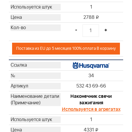
1
2788
i
-
+
Поставка из EU до 5 месяцев 100% оплата В корзину
34
532 43 69-66
Наконечник свечи
зажигания
Используется в агрегатах
1
4331
i