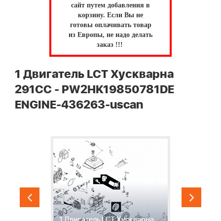
сайт путем добавления в
корзину.
Если Вы не
готовы оплачивать товар
из Европы, не надо делать
заказ !!!
1 Двигатель LCT Хускварна
291CC - PW2HK19850781DE
ENGINE-436263-uscan
ки
"
-
1 Двигатель LCT Хускварна
Д