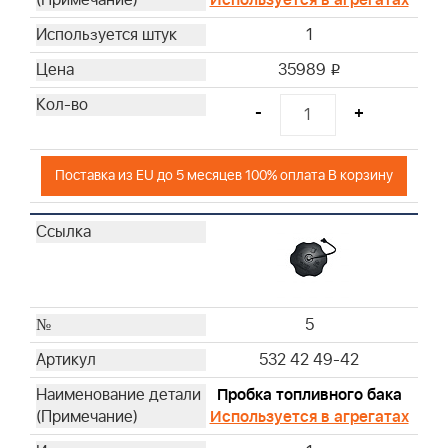
Используется в агрегатах
58
1
61
35989
62
i
63
-
+
64
NOT SHOWN
Поставка из EU до 5 месяцев 100% оплата В корзину
5
532 42 49-42
Пробка топливного бака
Используется в агрегатах