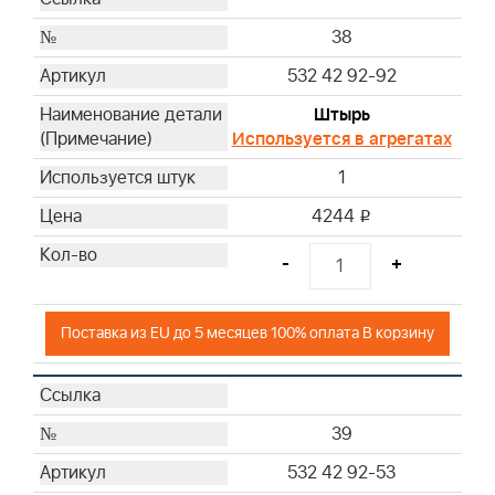
38
532 42 92-92
Штырь
Используется в агрегатах
1
4244
i
-
+
Поставка из EU до 5 месяцев 100% оплата В корзину
39
532 42 92-53