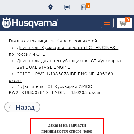
0
0
Toggle
navigation
Главная страница
Каталог запчастей
Двигатели Хускварна запчасти LCT ENGINES -
по России и СПБ
Двигатели для снегоуборщиков LCT Хускварна
291 DUAL STAGE ENGINE
291CC - PW2HK19850781DE ENGINE-436263-
uscan
1 Двигатель LCT Хускварна 291CC -
PW2HK19850781DE ENGINE-436263-uscan
Назад
Заказы на запчасти
принимаются строго через