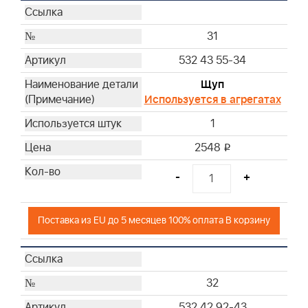
31
532 43 55-34
Щуп
Используется в агрегатах
1
2548
i
-
+
Поставка из EU до 5 месяцев 100% оплата В корзину
32
532 42 92-43