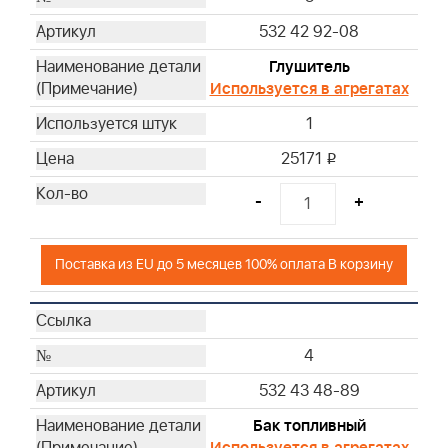
37
532 42 92-08
38
Глушитель
39
Используется в агрегатах
40
1
41
44
25171
i
46
-
+
47
48
49
Поставка из EU до 5 месяцев 100% оплата В корзину
50
51
52
4
53
532 43 48-89
54
56
Бак топливный
57