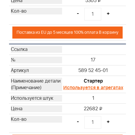
5305
i
-
+
Поставка из EU до 5 месяцев 100% оплата В корзину
17
589 52 45-01
Стартер
Используется в агрегатах
1
22682
i
-
+