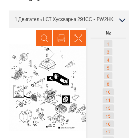
1 Двигатель LCT Хускварна 291CC - PW2HK19850781DE ENGINE-436263-uscan
№
1
3
4
5
6
8
10
11
13
15
16
17