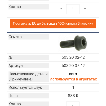
-
+
Поставка из EU до 5 месяцев 100% оплата В корзину
503 20 02-12
503 20 07-12
Винт
Используется в агрегатах
1
883
i
-
+