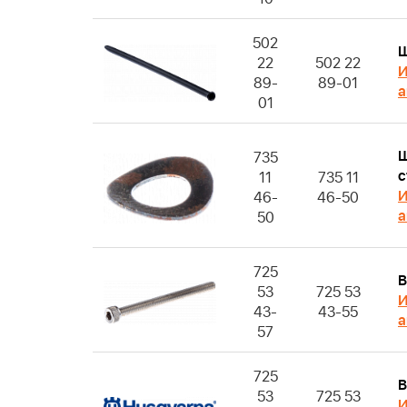
502
Ш
22
502 22
И
89-
89-01
а
01
Ш
735
с
11
735 11
И
46-
46-50
а
50
725
В
53
725 53
И
43-
43-55
а
57
725
В
53
725 53
И