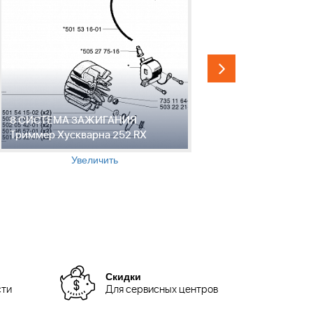
8 СИСТЕМА ЗАЖИГАНИЯ
9 СТАРТЕР
Триммер Хускварна 252 RX
252 RX
Увеличить
Скидки
сти
Для сервисных центров