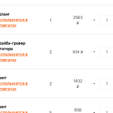
ланг
2563
спользуется в
-
1
i
грегатах
айба-гровер
татора
-
2
914
i
спользуется в
грегатах
инт
1432
спользуется в
-
2
i
грегатах
инт
958
спользуется в
-
5