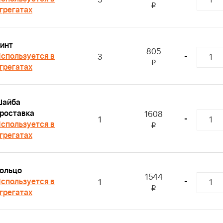
i
грегатах
инт
805
спользуется в
-
3
i
грегатах
Шайба
роставка
1608
-
1
спользуется в
i
грегатах
ольцо
1544
спользуется в
-
1
i
грегатах