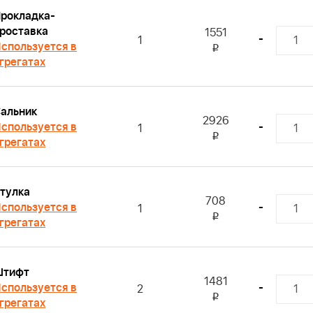
рокладка-
роставка
1551
-
1
спользуется в
i
грегатах
альник
2926
спользуется в
-
1
i
грегатах
тулка
708
спользуется в
-
1
i
грегатах
Штифт
1481
спользуется в
-
2
i
грегатах