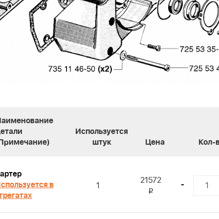
Наименование
детали
Используется
(Примечание)
штук
Цена
Кол-
артер
21572
спользуется в
-
1
i
грегатах