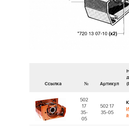
Ссылка
№
Артикул
502
К
17
502 17
И
35-
35-05
а
05