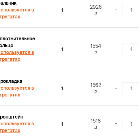
альник
2926
спользуется в
-
1
i
грегатах
плотнительное
ольцо
1554
-
1
спользуется в
i
грегатах
рокладка
1562
спользуется в
-
1
i
грегатах
ронштейн
1518
спользуется в
-
1
i
грегатах