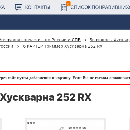
0
КА
КОНТАКТЫ
СПИСОК ПОНРАВИВШИХ
Husqvarna запчасти - по России и СПБ
Бензокосы Хусквар
России
6 КАРТЕР Триммер Хускварна 252 RX
рез сайт путем добавления в корзину.
Если Вы не готовы оплачивать 
Хускварна 252 RX