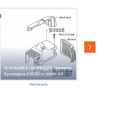
10 КРЫШКА ЦИЛИНДРА Триммер
11 ГЛУШИ
Хускварна 235 RII от 2006-04
Хускварна 
Увеличить