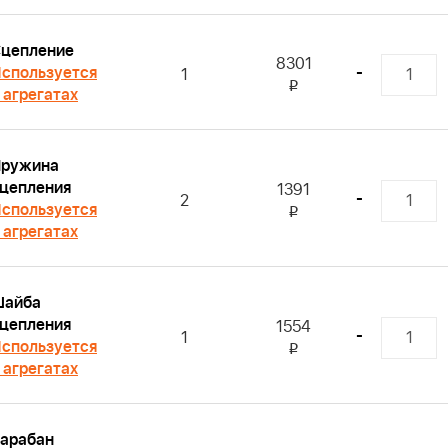
цепление
8301
спользуется
-
1
i
 агрегатах
ружина
цепления
1391
-
2
спользуется
i
 агрегатах
Шайба
цепления
1554
-
1
спользуется
i
 агрегатах
арабан