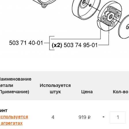
Наименование
детали
Используется
(Примечание)
штук
Цена
Кол-во
инт
спользуется
-
4
919
i
 агрегатах