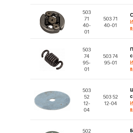
503
С
71
503 71
И
40-
40-01
в
01
П
503
с
74
503 74
И
95-
95-01
в
01
503
с
52
503 52
И
12-
12-04
в
04
Б
502