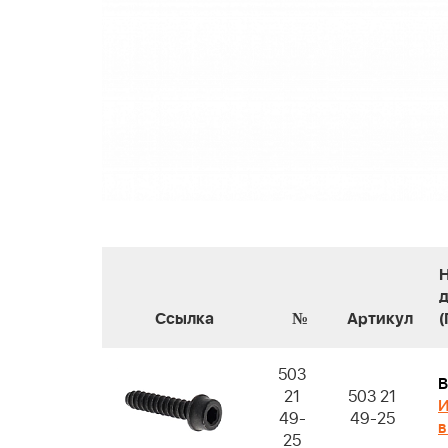
Ссылка
№
Артикул
503
В
21
503 21
И
49-
49-25
в
25