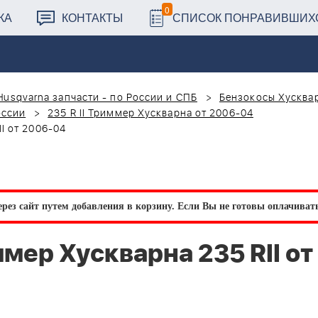
0
КА
КОНТАКТЫ
СПИСОК ПОНРАВИВШИХ
Husqvarna запчасти - по России и СПБ
Бензокосы Хусквар
оссии
235 R II Триммер Хускварна от 2006-04
I от 2006-04
рез сайт путем добавления в корзину.
Если Вы не готовы оплачивать 
ер Хускварна 235 RII от