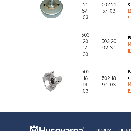
с
21
502 21
И
57-
57-03
в
03
503
В
20
503 20
И
07-
02-30
в
30
К
502
с
18
502 18
И
94-
94-03
в
03
ГЛАВНАЯ
ПРОД