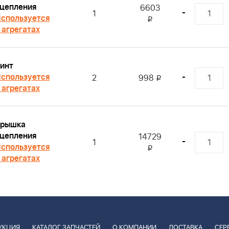
цепления
6603
-
1
спользуется
i
 агрегатах
инт
спользуется
-
2
998
i
 агрегатах
рышка
цепления
14729
-
1
спользуется
i
 агрегатах
УКЦИЯ
КАТАЛОГ ЗАПЧАСТЕЙ
О КОМПАНИИ
ДОСТАВКА
СЕР