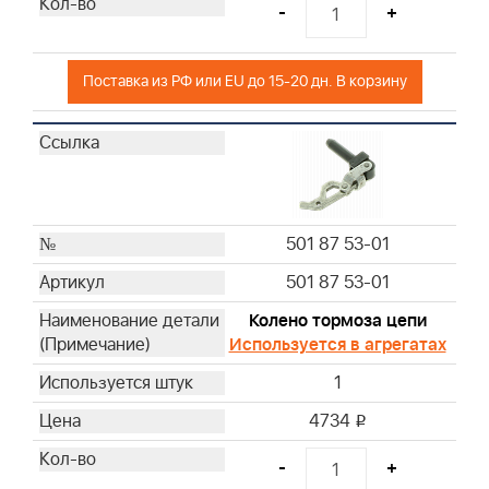
-
+
Поставка из РФ или EU до 15-20 дн. В корзину
501 87 53-01
501 87 53-01
Колено тормоза цепи
Используется в агрегатах
1
4734
i
-
+