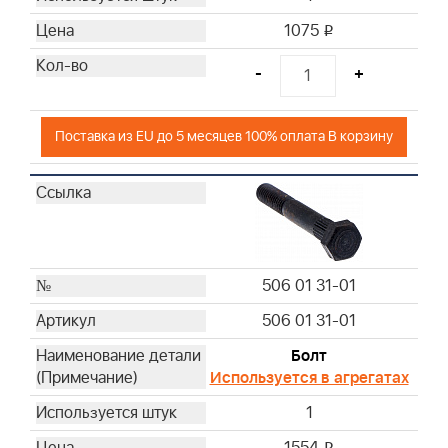
1075
i
-
+
Поставка из EU до 5 месяцев 100% оплата В корзину
506 01 31-01
506 01 31-01
Болт
Используется в агрегатах
1
i