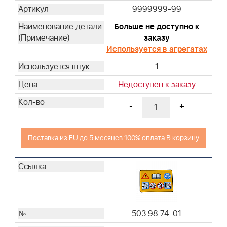
503 18 96-01
9999999-99
506 08 31-01
Больше не доступно к
732 21 14-01
заказу
504 59 05-03
Используется в агрегатах
504 02 00-37
1
506 01 31-01
Недоступен к заказу
506 08 59-02
506 08 67-01
-
+
503 21 28-10
506 08 32-01
Поставка из EU до 5 месяцев 100% оплата В корзину
503 21 28-10
506 08 33-01
506 08 30-02
503 20 02-16
503 22 00-01
503 98 74-01