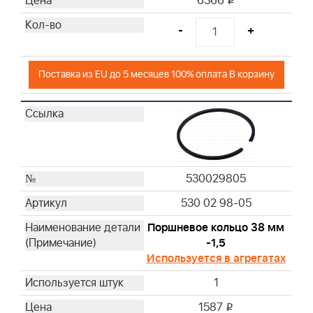
6366
i
-
+
Поставка из EU до 5 месяцев 100% оплата В корзину
530029805
530 02 98-05
Поршневое кольцо 38 мм
-1,5
Используется в агрегатах
1
1587
i