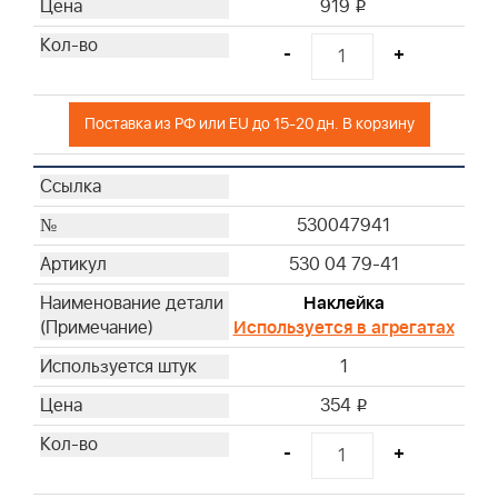
919
i
-
+
Поставка из РФ или EU до 15-20 дн. В корзину
530047941
530 04 79-41
Наклейка
Используется в агрегатах
1
354
i
-
+