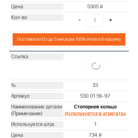
5305
i
-
+
Поставка из EU до 5 месяцев 100% оплата В корзину
33
530 01 56-97
Стопорное кольцо
Используется в агрегатах
1
734
i