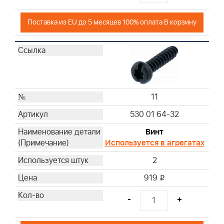
Поставка из EU до 5 месяцев 100% оплата В корзину
11
530 01 64-32
Винт
Используется в агрегатах
2
919
i
-
+