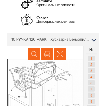
Запчасти
Оригинальные запчасти
Скидки
Для сервисных центров
10 РУЧКА 120 MARK II Хускварна Бензопила от 2018-05 967861901, 967861903, 967861904, 967861905, 967861906, 967861907
№
1
2
3
4
6
7
8
9