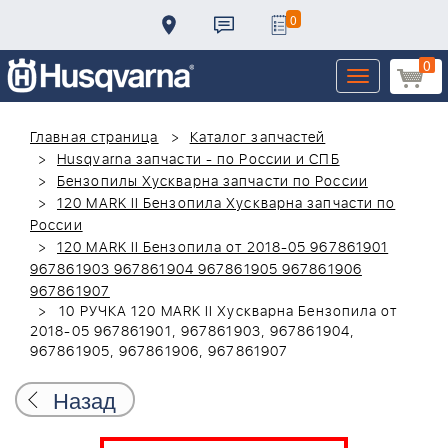
0
0
Toggle
navigation
Главная страница
Каталог запчастей
Husqvarna запчасти - по России и СПБ
Бензопилы Хускварна запчасти по России
120 MARK II Бензопила Хускварна запчасти по
России
120 MARK II Бензопила от 2018-05 967861901
967861903 967861904 967861905 967861906
967861907
10 РУЧКА 120 MARK II Хускварна Бензопила от
2018-05 967861901, 967861903, 967861904,
967861905, 967861906, 967861907
Назад