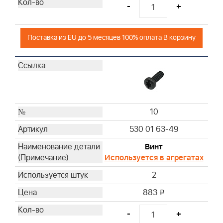
-
+
Поставка из EU до 5 месяцев 100% оплата В корзину
10
530 01 63-49
Винт
Используется в агрегатах
2
883
i
-
+