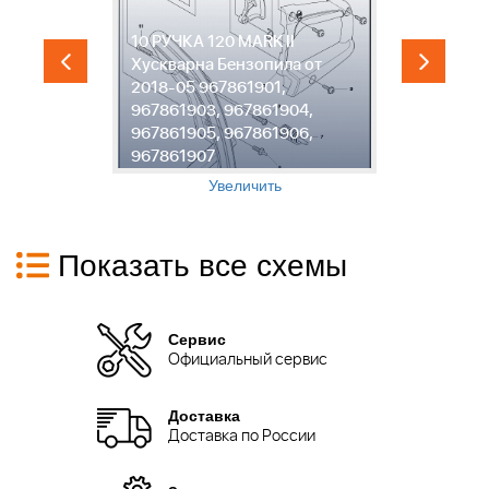
Р
10 РУЧКА 120 MARK II
1
Хускварна Бензопила от
1
2018-05 967861901,
Б
967861903, 967861904,
9
967861905, 967861906,
9
967861907
9
Увеличить
Показать все схемы
Сервис
Официальный сервис
Доставка
Доставка по России