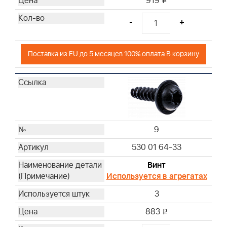
919
i
-
+
Поставка из EU до 5 месяцев 100% оплата В корзину
9
530 01 64-33
Винт
Используется в агрегатах
3
883
i