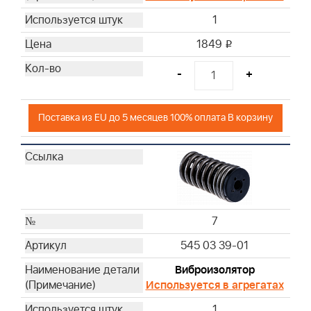
1
1849
i
-
+
Поставка из EU до 5 месяцев 100% оплата В корзину
7
545 03 39-01
Виброизолятор
Используется в агрегатах
1