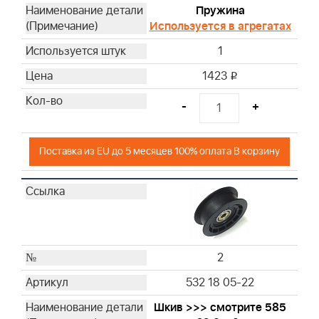
27
Пружина
28
Используется в агрегатах
29
1
31
1423
32
i
33
-
+
34
35
36
Поставка из EU до 5 месяцев 100% оплата В корзину
37
38
39
41
42
2
43
44
532 18 05-22
45
Шкив >>> смотрите 585
46