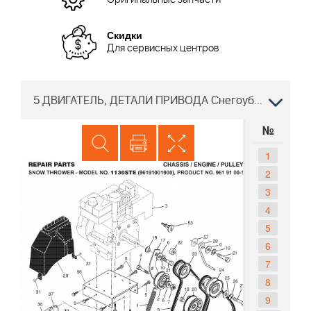
Оригинальные запчасти
Скидки
Для сервисных центров
5 ДВИГАТЕЛЬ, ДЕТАЛИ ПРИВОДА Снегоуборщик Хускварна 1130 STE 96191001900, 961910019, 2007-07
№
1
2
3
4
5
6
7
8
9