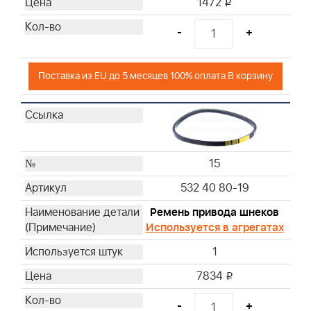
1472
i
-
+
Поставка из EU до 5 месяцев 100% оплата В корзину
15
532 40 80-19
Ремень привода шнеков
Используется в агрегатах
1
7834
i
-
+