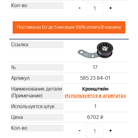
-
+
Поставка из EU до 5 месяцев 100% оплата В корзину
17
585 23 84-01
Кронштейн
Используется в агрегатах
1
6702
i
-
+