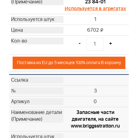
23 84-01
47
Используется в агрегатах
48
1
49
6702
i
50
51
-
+
52
53
Поставка из EU до 5 месяцев 100% оплата В корзину
55
56
57
3
0
Запасные части
двигателя, на сайте
www.briggsstratton.ru