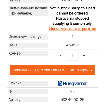
532 42 64-92
Not in stock Sorry, this part
cannot be ordered.
Husqvarna stopped
supplying it completely.
Используется в агрегатах
1
4598
i
-
+
Поставка из EU до 5 месяцев 100% оплата В корзину
25
532 40 00-26