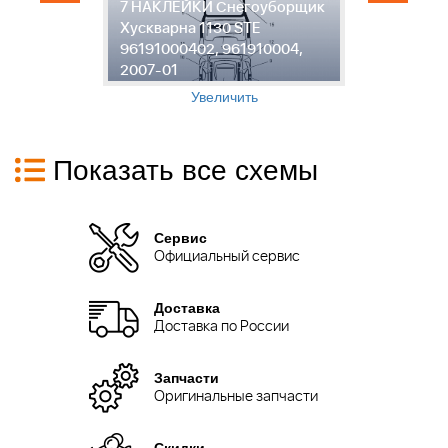
7 НАКЛЕЙКИ Снегоуборщик
Хускварна 1130 STE
С
96191000402, 961910004,
1
2007-01
9
Увеличить
Показать все схемы
Сервис
Официальный сервис
Доставка
Доставка по России
Запчасти
Оригинальные запчасти
Скидки