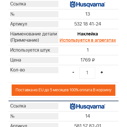
13
532 18 41-24
Наклейка
Используется в агрегатах
1
1769
i
-
+
Поставка из EU до 5 месяцев 100% оплата В корзину
14
581 57 82-01