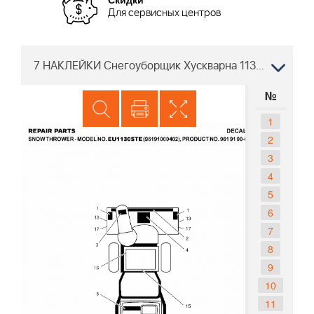
Для сервисных центров
7 НАКЛЕЙКИ Снегоуборщик Хускварна 1130 STE 96191000402, 961910004, 2007-01
№
1
2
3
4
5
6
7
8
9
10
11