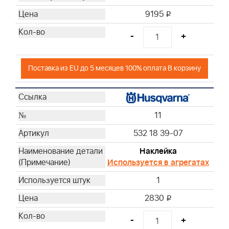
9195
i
-
+
Поставка из EU до 5 месяцев 100% оплата В корзину
11
532 18 39-07
Наклейка
Используется в агрегатах
1
2830
i
-
+