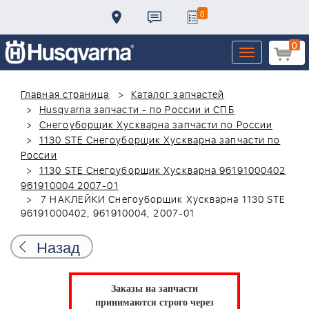
0
0
Toggle
navigation
Главная страница
Каталог запчастей
Husqvarna запчасти - по России и СПБ
Снегоуборщик Хускварна запчасти по России
1130 STE Снегоуборщик Хускварна запчасти по
России
1130 STE Снегоуборщик Хускварна 96191000402
961910004 2007-01
7 НАКЛЕЙКИ Снегоуборщик Хускварна 1130 STE
96191000402, 961910004, 2007-01
Назад
Заказы на запчасти
принимаются строго через