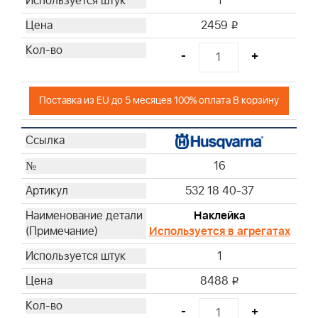
1
2459
i
-
+
Поставка из EU до 5 месяцев 100% оплата В корзину
16
532 18 40-37
Наклейка
Используется в агрегатах
1
8488
i
-
+