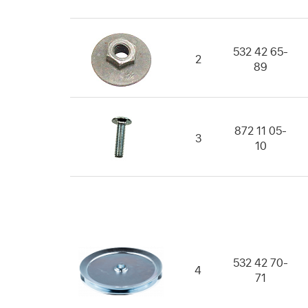
532 42 65-
2
89
872 11 05-
3
10
532 42 70-
4
71