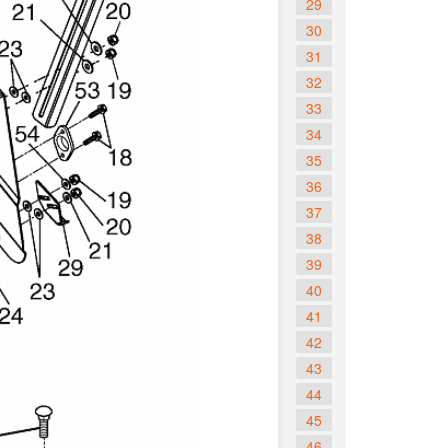
29
30
31
32
33
34
35
36
37
38
39
40
41
42
43
44
45
46