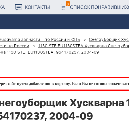
0
КА
КОНТАКТЫ
СПИСОК ПОНРАВИВШИХ
Husqvarna запчасти - по России и СПБ
Снегоуборщик Хус
сти по России
1130 STE EU1130STEA Хускварна Снегоуб
а 1130 STE, EU1130STEA, 954170237, 2004-09
рез сайт путем добавления в корзину.
Если Вы не готовы оплачивать 
негоуборщик Хускварна 
54170237, 2004-09