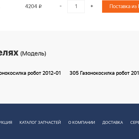
-
+
R
4204
Поставка из
i
елях
(Модель)
онокосилка робот 2012-01
305 Газонокосилка робот 20
УКЦИЯ
КАТАЛОГ ЗАПЧАСТЕЙ
О КОМПАНИИ
ДОСТАВКА
СЕР