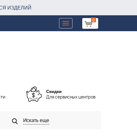
СЯ ИЗДЕЛИЙ
0
Toggle
navigation
Скидки
сти
Для сервисных центров
Искать еще