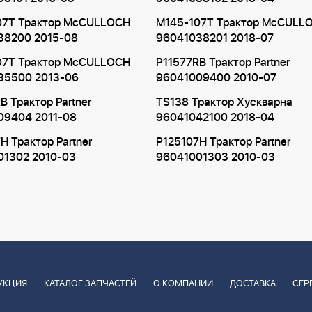
07T Трактор McCULLOCH
M145-107T Трактор McCULL
38200 2015-08
96041038201 2018-07
07T Трактор McCULLOCH
P11577RB Трактор Partner
35500 2013-06
96041009400 2010-07
B Трактор Partner
TS138 Трактор Хускварна
09404 2011-08
96041042100 2018-04
H Трактор Partner
P125107H Трактор Partner
01302 2010-03
96041001303 2010-03
УКЦИЯ
КАТАЛОГ ЗАПЧАСТЕЙ
О КОМПАНИИ
ДОСТАВКА
СЕР