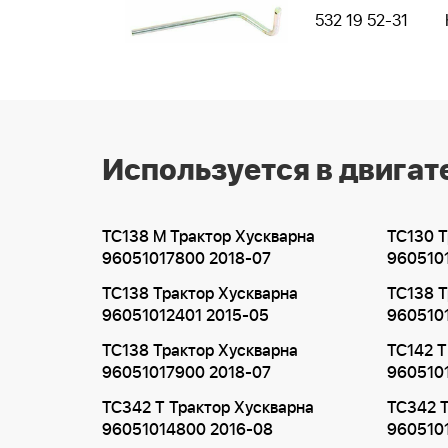
532 19 52-31
Используется в двигат
TC138 M Трактор Хускварна
TC130 Т
96051017800 2018-07
960510
TC138 Трактор Хускварна
TC138 Т
96051012401 2015-05
960510
TC138 Трактор Хускварна
TC142 T
96051017900 2018-07
960510
TC342 T Трактор Хускварна
TC342 T
96051014800 2016-08
960510