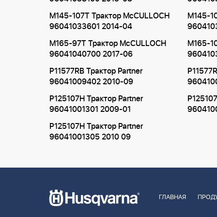
M145-107T Трактор McCULLOCH
M145-1
96041033601 2014-04
960410
M165-97T Трактор McCULLOCH
M165-1
96041040700 2017-06
960410
P11577RB Трактор Partner
P11577R
96041009402 2010-09
960410
P125107H Трактор Partner
P125107
96041001301 2009-01
960410
P125107H Трактор Partner
96041001305 2010 09
ГЛАВНАЯ
ПРОД