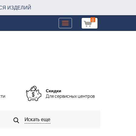
СЯ ИЗДЕЛИЙ
0
Toggle
navigation
Скидки
сти
Для сервисных центров
Искать еще