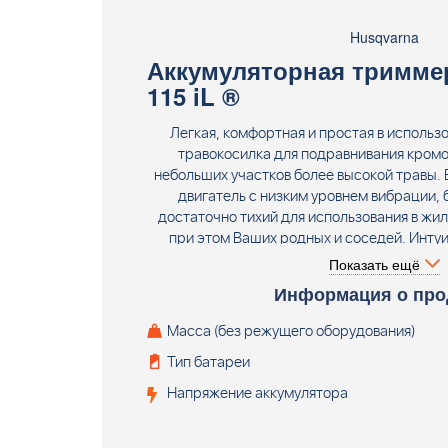
Husqvarna
Аккумуляторная тримме
115 iL ®
Легкая, комфортная и простая в использ
травокосилка для подравнивания кромо
небольших участков более высокой травы
двигатель с низким уровнем вибрации, 
достаточно тихий для использования в жил
при этом Ваших родных и соседей. Интуи
управления для безопасного и удобного
Показать ещё
телескопический вал для индивидуально
Информация о про
настраиваемая рукоятка для обеспечения у
при работе, транспортировке и хране
Масса (без режущего оборудования)
травокосилка (для частного использования
Тип батареи
петлеобразная рукоятка, прямой вал, три
поставляется без аккумулятора и зар
Напряжение аккумулятора