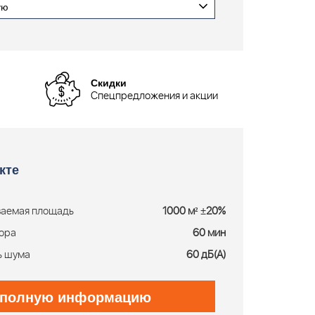
ую
Скидки
Спецпредложения и акции
кте
ваемая площадь
1000 м² ±20%
тора
60 мин
ь шума
60 дБ(А)
 полную информацию