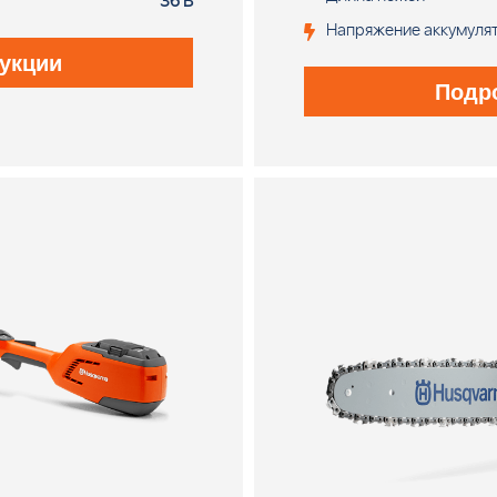
36 В
Напряжение аккумуля
укции
Подр