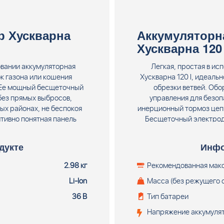
р Хускварна
Аккумуляторн
Хускварна 120 
овании аккумуляторная
Легкая, простая в ис
к газона или кошения
Хускварна 120 I, идеаль
. Ее мощный бесщеточный
обрезки ветвей. Об
без прямых выбросов,
управления для безопа
ых районах, не беспокоя
инерционный тормоз цеп
тивно понятная панель
Бесщеточный электрод
 запуска и остановки,
производительности и
й подгонки и удобная
вредных выбросов и н
дукте
Инфо
добства и эффективности
жилых районах и не бесп
нии. Аккумуляторная
(хобби) Хускварна 120 I
2.98 кг
Рекомендованная мак
) Husqvarna 115iL (36В,
Li-Ion
Масса (без режущего 
м. головка T25B (М8),
ядного устройства)
36 В
Тип батареи
Напряжение аккумуля