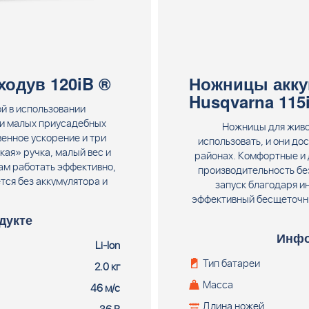
одув 120iB ®
Ножницы акку
Husqvarna 115
ой в использовании
 и малых приусадебных
Ножницы для живо
венное ускорение и три
использовать, и они до
ая» ручка, малый вес и
районах. Комфортные и 
ам работать эффективно,
производительность бе
тся без аккумулятора и
запуск благодаря и
а.
эффективный бесщеточны
дополнительного вр
дукте
аккумуляторы большой
Инфо
изгороди отличным выбо
Li-Ion
аккумулят
Тип батареи
2.0 кг
Масса
46 м/с
Длина ножей