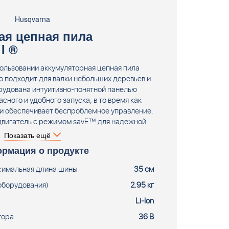
Husqvarna
ая цепная пила
I ®
пользовании аккумуляторная цепная пила
но подходит для валки небольших деревьев и
орудована интуитивно-понятной панелью
сного и удобного запуска, в то время как
и обеспечивает беспроблемное управление.
вигатель с режимом savE™ для надежной
 длительного времени работы. Отсутствие
Показать ещё
изкий уровень шума позволяет работать в
рмация о продукте
окоить соседей. Аккумуляторная цепная пила
 ?поставляется без аккумулятора и зарядного
симальная длина шины
35 см
устройства.
оборудования)
2.95 кг
Li-Ion
тора
36 В