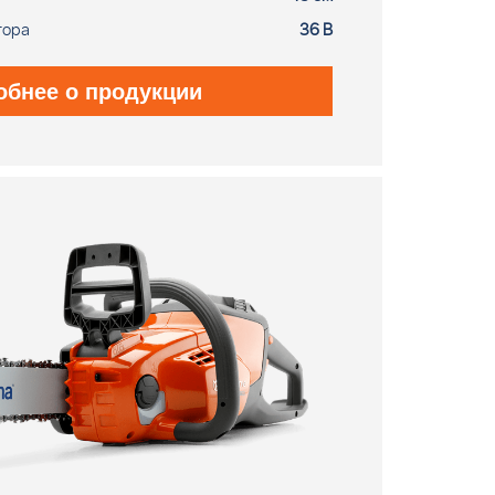
тора
36 В
обнее о продукции