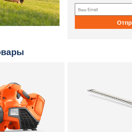
Отпр
овары