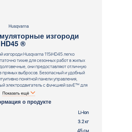
Husqvarna
муляторные изгороди
iHD45 ®
й изгороди Husqvarna 115iHD45 легко
статочно тихие для сезонных работ в жилых
долговечные, они предоставляют отличную
з прямых выбросов. Безопасный и удобный
нтуитивно понятной панели управления,
й электродвигатель с функцией savE™ для
емени работы без подзарядки и Li-ion
Показать ещё
 емкости делают эти ножницы для живой
рмация о продукте
ром для домовладельцев. Поставляется без
ора и зарядного устройства.
Li-Ion
3.2 кг
45 см