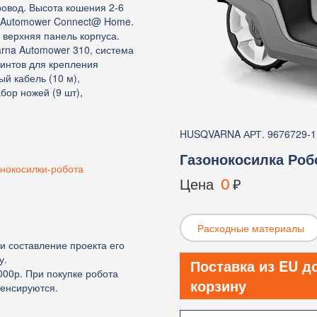
овод. Высота кошения 2-6
а Automower Connect@ Home.
 верхняя панель корпуса.
arna Automower 310, система
винтов для крепления
й кабель (10 м),
бор ножей (9 шт),
HUSQVARNA АРТ. 9676729-1
Газонокосилка Роб
онокосилки-робота
Цена
0
₽
Расходные материалы
и составление проекта его
у.
Поставка из EU д
000р. При покупке робота
корзину
мпенсируются.