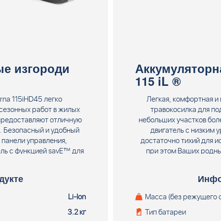
е изгороди
Аккумуляторн
115 iL ®
na 115iHD45 легко
Легкая, комфортная и
 сезонных работ в жилых
травокосилка для по
 предоставляют отличную
небольших участков бол
. Безопасный и удобный
двигатель с низким 
 панели управления,
достаточно тихий для и
ль с функцией savE™ для
при этом Ваших родны
подзарядки и Li-ion
управления для безоп
эти ножницы для живой
телескопический вал
дукте
Инфо
льцев. Поставляется без
настраиваемая рукоятка
стройства.
при работе, трансп
Li-Ion
Масса (без режущего 
травокосилка (для част
3.2 кг
Тип батареи
петлеобразная рукоят