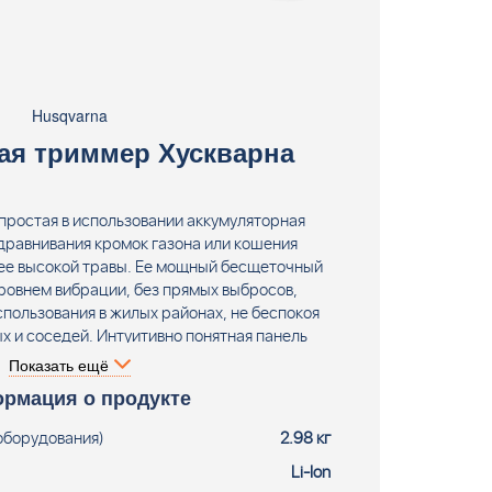
Husqvarna
ая триммер Хускварна
 простая в использовании аккумуляторная
дравнивания кромок газона или кошения
ее высокой травы. Ее мощный бесщеточный
уровнем вибрации, без прямых выбросов,
спользования в жилых районах, не беспокоя
х и соседей. Интуитивно понятная панель
асного и удобного запуска и остановки,
Показать ещё
 для индивидуальной подгонки и удобная
рмация о продукте
 для обеспечения удобства и эффективности
ортировке и хранении. Аккумуляторная
оборудования)
2.98 кг
ного использования) Husqvarna 115iL (36В,
Li-Ion
ка, прямой вал, трим. головка T25B (М8),