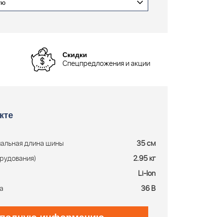
ую
Скидки
Спецпредложения и акции
кте
альная длина шины
35 см
рудования)
2.95 кг
Li-Ion
а
36 В
 полную информацию