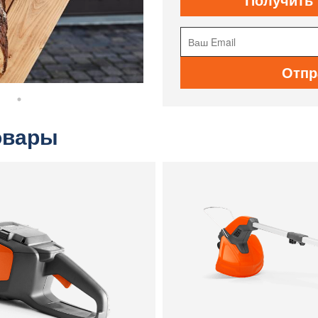
Отпр
овары