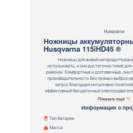
Husqvarna
Ножницы аккумуляторны
Husqvarna 115iHD45 ®
Ножницы для живой изгороди Husqvar
использовать, и они достаточно тихие для
районах. Комфортные и долговечные, они
производительность без прямых выбросов
запуск благодаря интуитивно понятной
эффективный бесщеточный электродвигате
дополнительного времени работы без 
Показать ещё
аккумуляторы большой емкости делают 
Информация о про
изгороди отличным выбором для домовладе
аккумулятора и зарядного у
Тип батареи
Масса