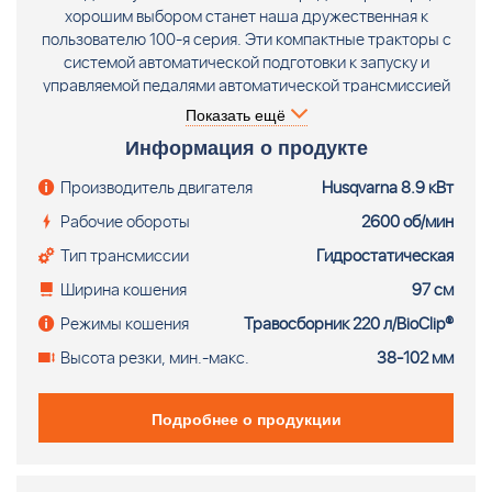
хорошим выбором станет наша дружественная к
пользователю 100-я серия. Эти компактные тракторы с
системой автоматической подготовки к запуску и
управляемой педалями автоматической трансмиссией
идеально подходят для начинающих пользователей
Показать ещё
благодаря легкому и безопасному управлению.
Информация о продукте
HUSQVARNA TC 138L сконструирован для частных
пользователей, которые хотят иметь легкий в
Производитель двигателя
Husqvarna 8.9 кВт
управлении дружественный трактор с травосборником
Рабочие обороты
2600 об/мин
на 220 литров. Идеальный выбор Хускварана TC 138 L
для участков средних размеров с узкими проходами и
Тип трансмиссии
Гидростатическая
ограниченными областями. Ширина кошения 97 см.
Ширина кошения
97 см
Диаметр не скошенного круга* 107 см.
Режимы кошения
Травосборник 220 л/BioClip®
Высота резки, мин.-макс.
38-102 мм
Подробнее о продукции