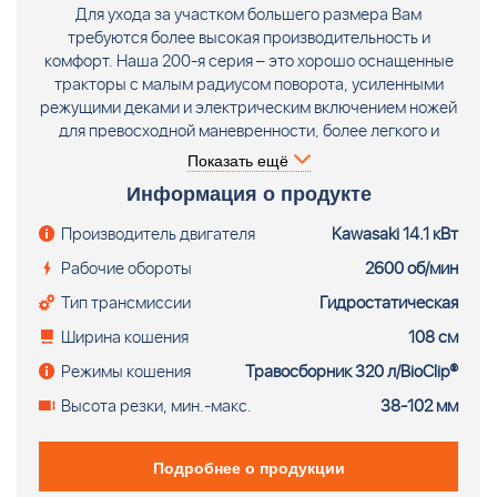
Для ухода за участком большего размера Вам
требуются более высокая производительность и
комфорт. Наша 200-я серия – это хорошо оснащенные
тракторы с малым радиусом поворота, усиленными
режущими деками и электрическим включением ножей
для превосходной маневренности, более легкого и
эффективного кошения и уменьшения нескошенных
Показать ещё
областей. HUSQVARNA TC 242TX
Информация о продукте
Высокопроизводительный трактор Хускварна TC 242TX
с очень большим задним травосборником, маленьким
Производитель двигателя
Kawasaki 14.1 кВт
диаметром не скошенного круга и мощным
Рабочие обороты
2600 об/мин
двухцилиндровым двигателем. Двигатель Kawasaki.
Гидростатическая трансмиссия. Ширина кошения 108
Тип трансмиссии
Гидростатическая
см. Травосборник 320 литров - входит в комплектацию.
Ширина кошения
108 см
Режимы кошения
Травосборник 320 л/BioClip®
Высота резки, мин.-макс.
38-102 мм
Подробнее о продукции