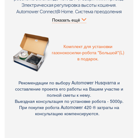
Электрическая регулировка высоты кошения.
Automower Connect@ Home. Система преодоления
узких проходов, погодный таймер. Комплект поставки:
Показать ещё
Газонокосилка-робот Husqvarna Automower 420,
система навигации Connect Home, зарядная станция, 6
винтов для крепления зарядной станции,
трансформатор, низковольтный кабель (10 м),
Комплект для установки
шестигранный ключ, измерительная линейка, набор
газонокосилки-робота "Большой"(L)
ножей (9 шт), инструкция по эксплуатации.
в подарок.
Рекомендации по выбору Automower Husqvarna и
составление проекта его работы на Вашем участке и
полной сметы к нему.
Выездная консультация по установке робота - 5000р.
При покупке робота Automower 420 ® затраты на
консультацию компенсируются.