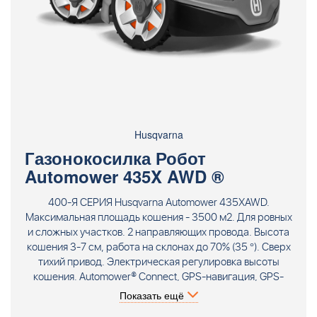
Husqvarna
Газонокосилка Робот
Automower 435X AWD ®
400-Я СЕРИЯ Husqvarna Automower 435XAWD.
Максимальная площадь кошения - 3500 м2. Для ровных
и сложных участков. 2 направляющих провода. Высота
кошения 3-7 см, работа на склонах до 70% (35 °). Сверх
тихий привод. Электрическая регулировка высоты
кошения. Automower® Connect, GPS-навигация, GPS-
защита, дизайн ""X-line"", LED-фары. Система
Показать ещё
преодоления узких проходов, погодный таймер.