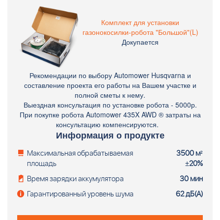
Комплект поставки: Газонокосилка-робот Husqvarna
Automower 435XAWD, система навигации Automower®
Комплект для установки
Connect, зарядная станция, 6 винтов для крепления
газонокосилки-робота "Большой"(L)
зарядной станции, трансформатор, низковольтный
Докупается
кабель (10 м), шестигранный ключ, измерительная
линейка, набор ножей (9 шт), инструкция по
эксплуатации.
Рекомендации по выбору Automower Husqvarna и
составление проекта его работы на Вашем участке и
полной сметы к нему.
Выездная консультация по установке робота - 5000р.
При покупке робота Automower 435X AWD ® затраты на
консультацию компенсируются.
Информация о продукте
Максимальная обрабатываемая
3500 м²
площадь
±20%
Время зарядки аккумулятора
30 мин
Гарантированный уровень шума
62 дБ(А)