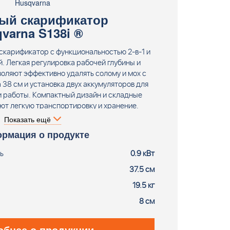
Husqvarna
ый скарификатор
qvarna S138i ®
скарификатор с функциональностью 2-в-1 и
. Легкая регулировка рабочей глубины и
оляют эффективно удалять солому и мох с
 38 см и установка двух аккумуляторов для
 работы. Компактный дизайн и складные
ют легкую транспортировку и хранение.
аккумулятора и зарядного устройства.
Показать ещё
рмация о продукте
ь
0.9 кВт
37.5 см
19.5 кг
8 см
обнее о продукции