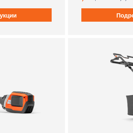
укции
Подр