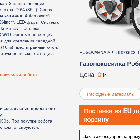
тков. 2 направляющих
нах до 70% (35 °). Сверх
оты кошения. Automower®
X-line"", LED-фары. Система
 Комплект поставки:
XAWD, система навигации
ов для крепления зарядной
 (10 м), шестигранный ключ,
HUSQVARNA АРТ. 9678533-1
струкция по эксплуатации.
Газонокосилка Роб
Цена
0
₽
онокосилки-робота
Расходные материалы
и составление проекта его
Поставка из EU д
у.
корзину
000р. При покупке робота
цию компенсируются.
Заказ аксессуаров напрям