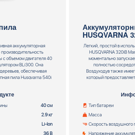
пила
Аккумуляторн
HUSQVARNA 320
тивная аккумуляторная
Легкий, простой в испол
е производительность
HUSQVARNA 320iB Mark 
ы с объемом двигателя 40
моментально запускает
улятором BLi300. Она
полностью сосредот
деревьев, обеспечивая
Воздуходув также имее
пная пила Husqvarna 540i
который предоставляет
 пользователей, которые
необходимо. Аккумулято
 аккумуляторную цепную
поставляется без 
дукте
Инфо
ичие всех преимуществ
ктивности. Поставляется
шины
40 см
Тип батареи
 устройства.
2.9 кг
Масса
Li-Ion
Скорость воздушного 
36 В
Напряжение аккумуля