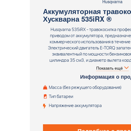
Husqvarna
Аккумуляторная травоко
Хускварна 535iRX ®
Husqvarna 535iRX - травокосилка профе
приводом от аккумулятора, предназначен
коммерческого использования в течение 
Электрический двигатель E-TORQ запате
эквивалентный по мощности бензиново
цилиндра 35 см3, и диаметр вылета кор
высокий уровень производительности. Ос
Показать ещё
является установка двигателя, где у бензи
Информация о про
сцепление, что унифицирует конструкц
редуктора травокосилки с бензомоторными
Масса (без режущего оборудования)
корпуса и стойка рукояток изготовлена и
Тип батареи
магния и алюминия, что делает конструк
долговечной. В комплект поставки входит н
Напряжение аккумулятора
головка и эргономичная ременная осн
Поставляется без аккумулятора и зар
Подробнее о прод