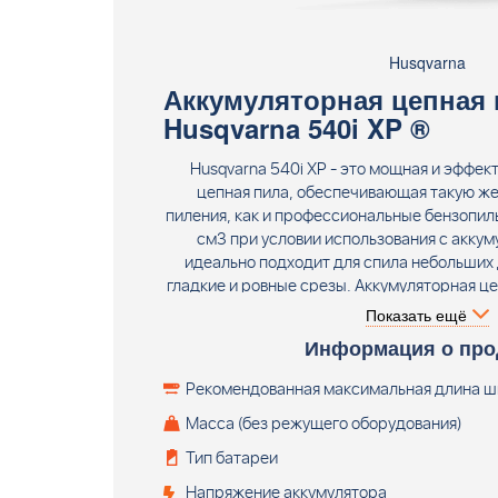
Husqvarna
Аккумуляторная цепная 
Husqvarna 540i XP ®
Husqvarna 540i XP - это мощная и эффек
цепная пила, обеспечивающая такую ж
пиления, как и профессиональные бензопил
см3 при условии использования с аккум
идеально подходит для спила небольших 
гладкие и ровные срезы. Аккумуляторная це
XP® предназначена для профессиональных
Показать ещё
хотят иметь легкую, высокоэффективную
Информация о про
пилу. Эта цепная пила гарантирует нал
аккумуляторной техники без снижения эффе
Рекомендованная максимальная длина 
без аккумулятора и зарядного
Масса (без режущего оборудования)
Тип батареи
Напряжение аккумулятора