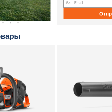
Отпр
овары