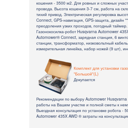
кошения - 3500 м2. Для ровных и сложных учас
провода. Высота кошения 3-7 см, работа на скло
тихий привод. Электрическая регулировка выс
Connect, GPS-навигация, GPS-защита, дизайн ""
преодоления узких проходов, погодный таймер.
Газонокосилка-робот Husqvarna Automower 435
Automower® Connect, зарядная станция, 6 винт
станции, трансформатор, низковольтный кабель
измерительная линейка, набор ножей (9 шт), ин
Комплект для установки газ
"Большой"(L)
Докупается
Рекомендации по выбору Automower Husqvarna 
работы на Вашем участке и полной сметы к нем
Выездная консультация по установке робота - 5
Automower 435X AWD ® затраты на консульта