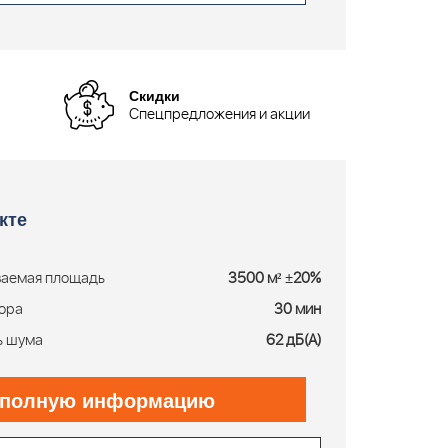
Скидки
Спецпредложения и акции
кте
ваемая площадь
3500 м² ±20%
тора
30 мин
ь шума
62 дБ(А)
 полную информацию