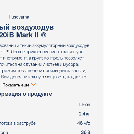
Husqvarna
ый воздуходув
iB Mark II ®
ьзовании и тихий аккумуляторный воздуходув
II ®. Легкое прикосновение к клавиатуре
 инструмент, а круиз контроль позволяет
очиться на сдувании листьев и мусора.
т режим повышенной производительности,
 Вам дополнительную мощность, когда это
рный воздуходув HUSQVARNA 320iB Mark II ®
Показать ещё
аккумулятора и зарядного устройства.
рмация о продукте
Li-Ion
2.4 кг
потока в раструбе
46 м/с
тора
36 В