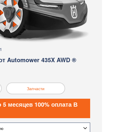
1
от Automower 435X AWD ®
Запчасти
о 5 месяцев 100% оплата В
ую