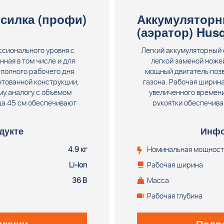
силка (профи)
Аккумуляторн
(аэратор) Hus
ссионального уровня с
Легкий аккумуляторный 
ная в том числе и для
легкой заменой ножей
полного рабочего дня.
мощный двигатель позв
нтованной конструкции,
газона. Рабочая ширина
му аналогу с объемом
увеличенного времени
да 45 см обеспечивают
рукоятки обеспечива
обенностью конструкции
Поставляется без 
новой версии расположено
дукте
Инфо
ию приводного вала и
 моделями. Нижняя часть
4.9 кг
Номинальная мощност
з «магнезиума», сплава
Li-Ion
Рабочая ширина
цию лёгкой, прочной и
ож для травы, триммерная
36 В
Масса
астка «Баланс 55».
Рабочая глубина
ядного устройства.
укции
Подр