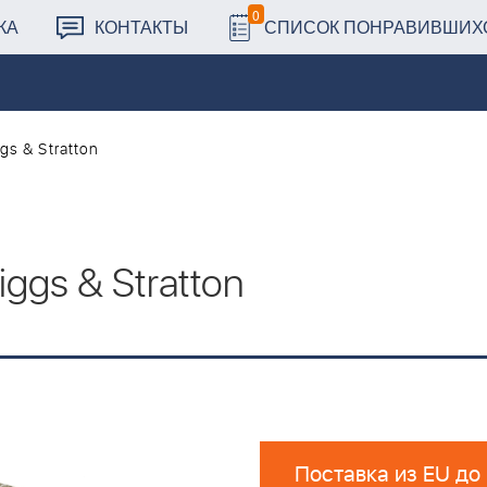
0
КА
КОНТАКТЫ
СПИСОК ПОНРАВИВШИХ
s & Stratton
ggs & Stratton
Поставка из EU до