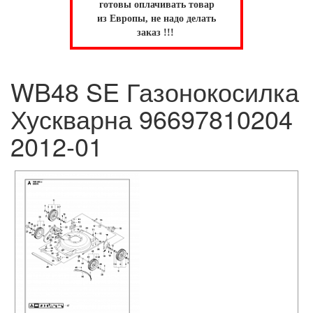
готовы оплачивать товар
из Европы, не надо делать
заказ !!!
WB48 SE Газонокосилка
Хускварна 96697810204
2012-01