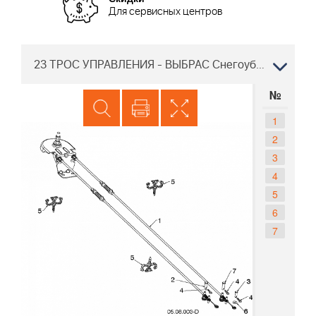
Для сервисных центров
23 ТРОС УПРАВЛЕНИЯ - ВЫБРАС Снегоуборщик Хускварна ST 227P, 96191008805, 2019-03 PNC номер
№
1
2
3
4
5
6
7