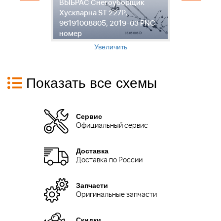
ВЫБРАС Снегоуборщик
2
ST
Хускварна ST 227P,
С
3
96191008805, 2019-03 PNC
2
номер
P
Увеличить
Показать все схемы
Сервис
Официальный сервис
Доставка
Доставка по России
Запчасти
Оригинальные запчасти
Скидки