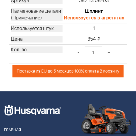
587 13 08-03
Шплинт
Используется в агрегатах
1
354
i
-
+
Поставка из EU до 5 месяцев 100% оплата В корзину
ГЛАВНАЯ