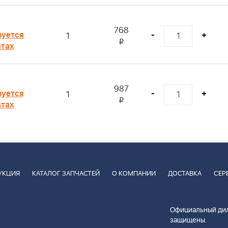
768
зуется
-
+
1
i
атах
987
зуется
-
+
1
i
атах
УКЦИЯ
КАТАЛОГ ЗАПЧАСТЕЙ
О КОМПАНИИ
ДОСТАВКА
СЕР
Официальный дил
защищены.