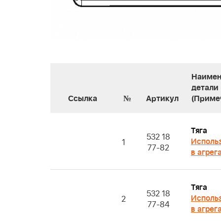
Наимен
детали
Ссылка
№
Артикул
(Приме
Тяга
532 18
Исполь
1
77-82
в агрег
Тяга
532 18
Исполь
2
77-84
в агрег