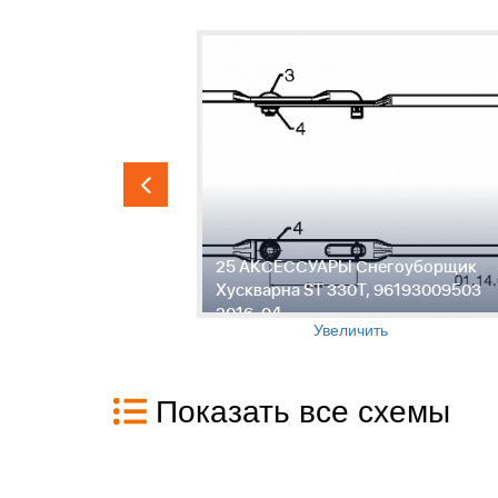
оуборщик
25 АКСЕССУАРЫ Снегоуборщик
6193009503
Хускварна ST 330T, 96193009503
2016-04
Увеличить
Показать все схемы