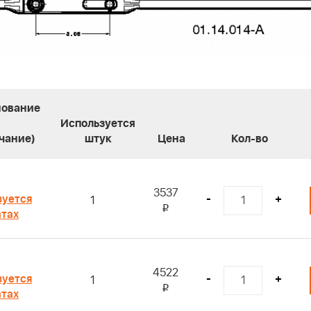
ование
Используется
чание)
штук
Цена
Кол-во
3537
зуется
-
+
1
i
атах
4522
зуется
-
+
1
i
атах