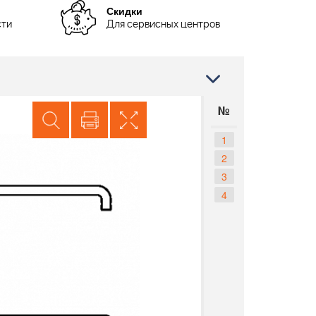
Скидки
сти
Для сервисных центров
№
1
2
3
4