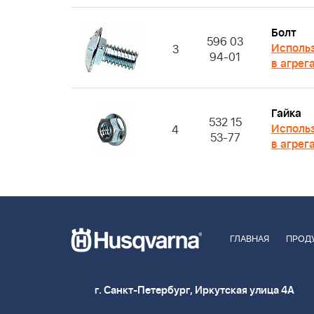
Болт
596 03
Исполь
3
94-01
в агрег
Гайка
532 15
Исполь
4
53-77
в агрег
ГЛАВНАЯ
ПРОД
г. Санкт-Петербург, Иркутская улица 4А