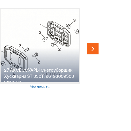
27 АКСЕССУАРЫ Снегоуборщик
28 ДЕТАЛ
Хускварна ST 330T, 96193009503
Снегоубор
2016-04
330T, 961
Увеличить