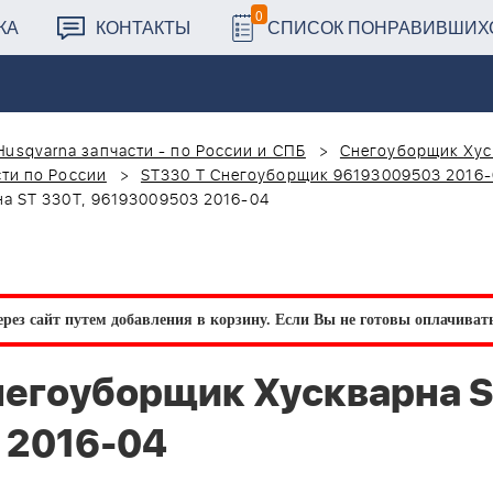
0
КА
КОНТАКТЫ
СПИСОК ПОНРАВИВШИХ
Husqvarna запчасти - по России и СПБ
Снегоуборщик Хус
ти по России
ST330 T Снегоуборщик 96193009503 2016
а ST 330T, 96193009503 2016-04
рез сайт путем добавления в корзину.
Если Вы не готовы оплачивать 
егоуборщик Хускварна 
 2016-04