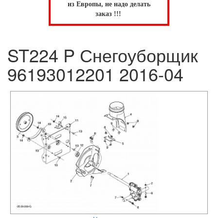
из Европы, не надо делать
заказ !!!
ST224 P Снегоуборщик
96193012201 2016-04