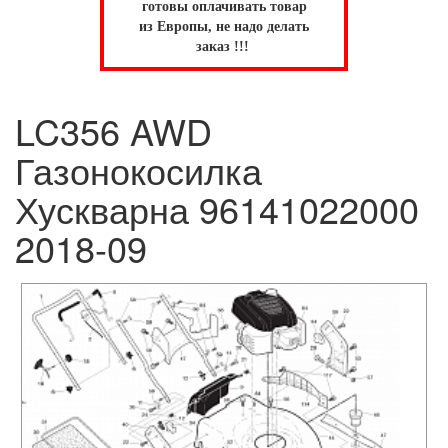
готовы оплачивать товар
из Европы, не надо делать
заказ !!!
LC356 AWD
Газонокосилка
Хускварна 96141022000
2018-09