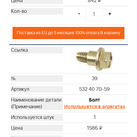
842
i
-
+
Поставка из EU до 5 месяцев 100% оплата В корзину
39
532 40 70-59
Болт
Используется в агрегатах
1
1586
i