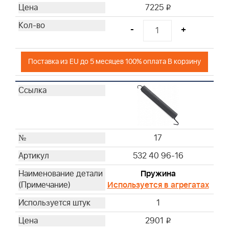
7225
i
-
+
Поставка из EU до 5 месяцев 100% оплата В корзину
17
532 40 96-16
Пружина
Используется в агрегатах
1
2901
i