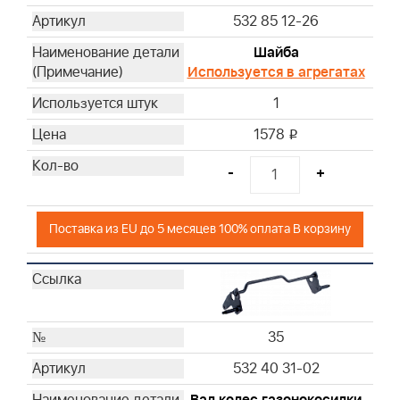
532 85 12-26
Шайба
Используется в агрегатах
1
1578
i
-
+
Поставка из EU до 5 месяцев 100% оплата В корзину
35
532 40 31-02
Вал колес газонокосилки