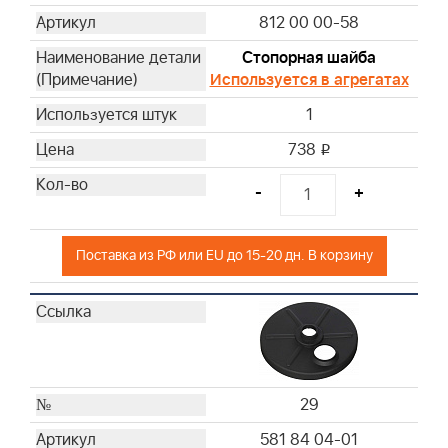
812 00 00-58
Стопорная шайба
Используется в агрегатах
1
738
i
-
+
Поставка из РФ или EU до 15-20 дн. В корзину
29
581 84 04-01