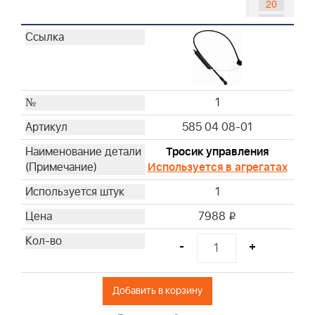
20
21
23
24
25
28
1
29
585 04 08-01
31
32
Тросик управления
Используется в агрегатах
33
34
1
35
7988
i
36
37
-
+
38
39
Добавить в корзину
40
41