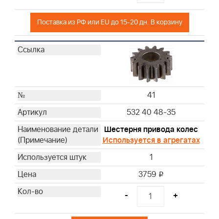
Поставка из РФ или EU до 15-20 дн. В корзину
41
532 40 48-35
Шестерня привода колес
Используется в агрегатах
1
3759
i
-
+