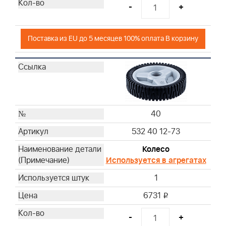
-
+
Поставка из EU до 5 месяцев 100% оплата В корзину
40
532 40 12-73
Колесо
Используется в агрегатах
1
6731
i
-
+