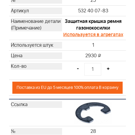
25
532 40 07-83
Защитная крышка ремня
газонокосилки
Используется в агрегатах
1
2930
i
-
+
Поставка из EU до 5 месяцев 100% оплата В корзину
28