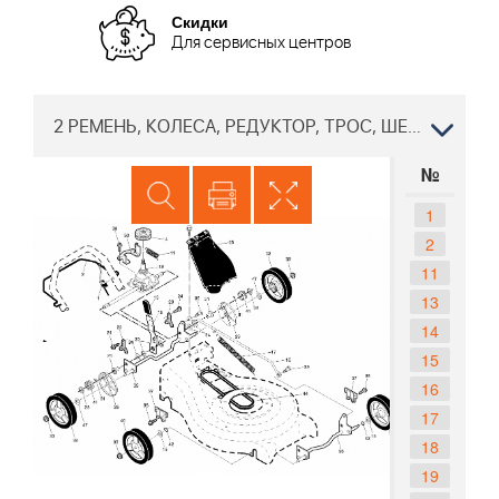
Скидки
Для сервисных центров
2 РЕМЕНЬ, КОЛЕСА, РЕДУКТОР, ТРОС, ШЕСТЕРНИ, КОЛЕСА Газонокосилка Хускварна LC 153S 96141029800, 2014-10
№
1
2
11
13
14
15
16
17
18
19