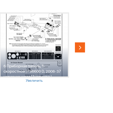
6 Приборная панель, 1-
7 Приборна
скоростной | FS6600 D, 2008-37
FS6600 D,
нарезчик швов Husqvarna |
Husqvarna 
Увеличить
запчасти |