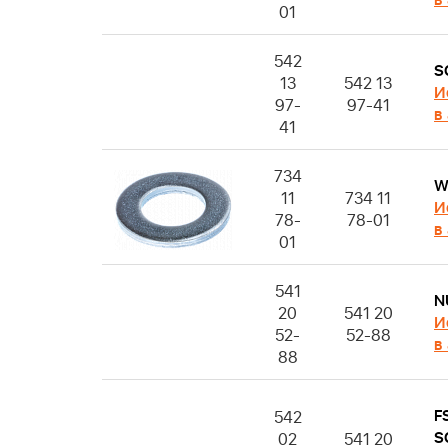
в
01
542
S
13
542 13
И
97-
97-41
в
41
734
W
11
734 11
И
78-
78-01
в
01
541
N
20
541 20
И
52-
52-88
в
88
F
542
S
02
541 20