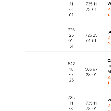
W
11
735 11
И
73-
73-01
в
01
725
S
25
725 25
И
01-
01-51
в
51
C
542
H
16
585 97
M
79-
28-01
И
25
в
735
W
11
735 11
И
78-
78-01