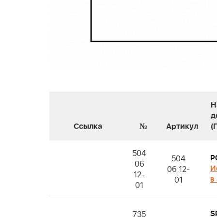
Н
д
Ссылка
№
Артикул
(
504
P
504
06
И
06 12-
12-
в
01
01
S
735