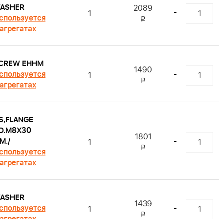
ASHER
2089
-
1
спользуется
i
 агрегатах
CREW EHHM
1490
спользуется
-
1
i
 агрегатах
S,FLANGE
D.M8X30
1801
M./
-
1
i
спользуется
 агрегатах
ASHER
1439
спользуется
-
1
i