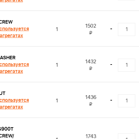
 агрегатах
CREW
1502
спользуется
-
1
i
 агрегатах
ASHER
1432
спользуется
-
1
i
 агрегатах
UT
1436
спользуется
-
1
i
 агрегатах
S900T
CREW/
1743