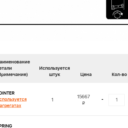
аименование
етали
Используется
Примечание)
штук
Цена
Кол-во
OINTER
15667
спользуется
-
1
i
 агрегатах
PRING