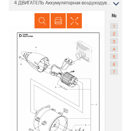
4 ДВИГАТЕЛЬ Аккумуляторная воздуходувка Husqvarna 530iBX
№
1
2
3
4
5
6
7