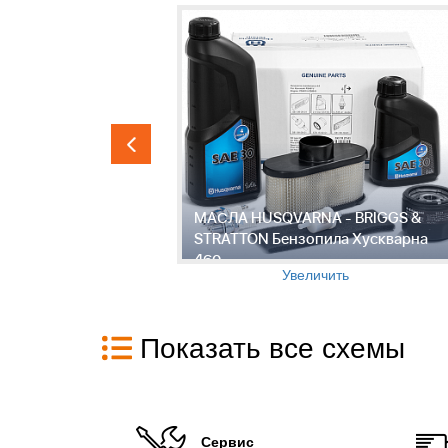
МАСЛА HUSQVARNA - BRIGGS &
опила
STRATTON Бензопила Хускварна
460
Увеличить
Показать все схемы
Сервис