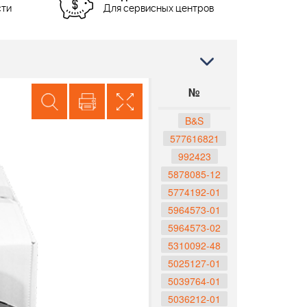
сти
Для сервисных центров
№
B&S
577616821
992423
5878085-12
5774192-01
5964573-01
5964573-02
5310092-48
5025127-01
5039764-01
5036212-01