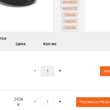
491588S
493537S
795066
796254
792038
793676
тся
593260
Цена
Кол-во
595191
698369
272235S
799579
-
+
Зап
496894S
272403S
697029
273356S
797819
2436
-
+
595853
i