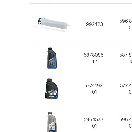
596 8
992423
0
5878085-
587 8
12
1
5774192-
577 4
01
0
5964573-
596 4
01
0