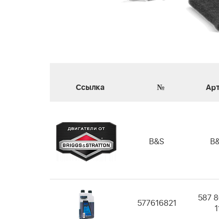
Ссылка
№
Ар
B&S
B
587 8
577616821
1