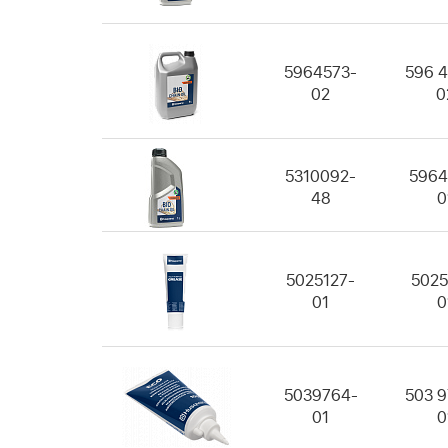
5964573-
596 4
02
0
5310092-
5964
48
0
5025127-
5025
01
0
5039764-
503 9
01
0