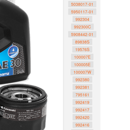
5038017-01
5950117-01
992304
992300C
5908442-01
89838S
19576S
100007E
100005E
100007W
992380
992381
795161
992419
992417
992420
992416