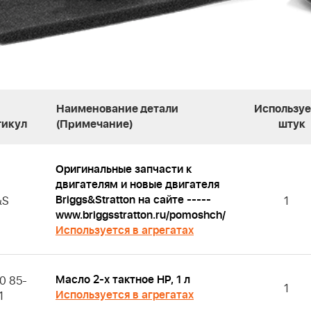
Наименование детали
Используе
тикул
(Примечание)
штук
Оригинальные запчасти к
двигателям и новые двигателя
Briggs&Stratton на сайте -----
&S
1
www.briggsstratton.ru/pomoshch/
Используется в агрегатах
Масло 2-х тактное HP, 1 л
0 85-
1
Используется в агрегатах
1