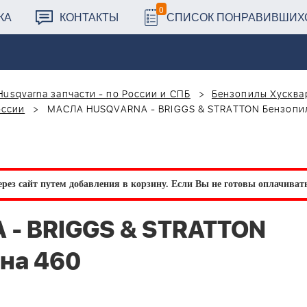
0
КА
КОНТАКТЫ
СПИСОК ПОНРАВИВШИХ
Husqvarna запчасти - по России и СПБ
Бензопилы Хусквар
оссии
МАСЛА HUSQVARNA - BRIGGS & STRATTON Бензопил
рез сайт путем добавления в корзину.
Если Вы не готовы оплачивать 
- BRIGGS & STRATTON
на 460