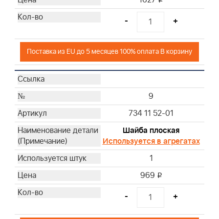
1627
-
+
Поставка из EU до 5 месяцев 100% оплата В корзину
9
734 11 52-01
Шайба плоская
Используется в агрегатах
1
969
i
-
+