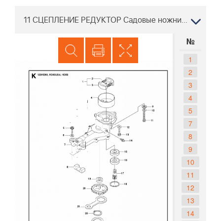
11 СЦЕПЛЕНИЕ РЕДУКТОР Садовые ножницы Хускварна 123 HD60 2010-02
№
1
2
3
4
5
7
8
9
10
11
12
13
14