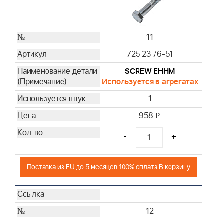
11
725 23 76-51
SCREW EHHM
Используется в агрегатах
1
958
i
-
+
Поставка из EU до 5 месяцев 100% оплата В корзину
12