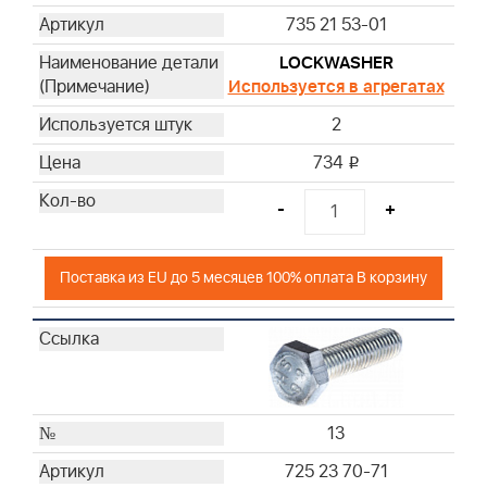
735 21 53-01
LOCKWASHER
Используется в агрегатах
2
734
i
-
+
Поставка из EU до 5 месяцев 100% оплата В корзину
13
725 23 70-71