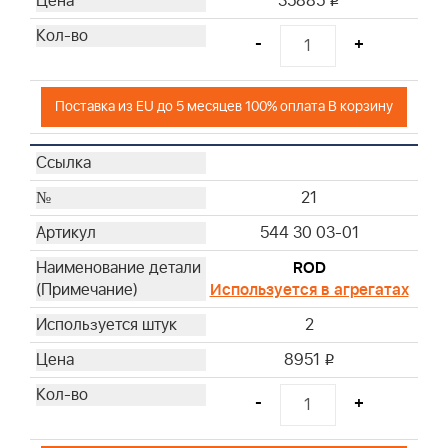
35885
i
-
+
Поставка из EU до 5 месяцев 100% оплата В корзину
21
544 30 03-01
ROD
Используется в агрегатах
2
8951
i
-
+