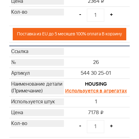
2364
i
-
+
Поставка из EU до 5 месяцев 100% оплата В корзину
26
544 30 25-01
HOUSING
Используется в агрегатах
1
7178
i
-
+