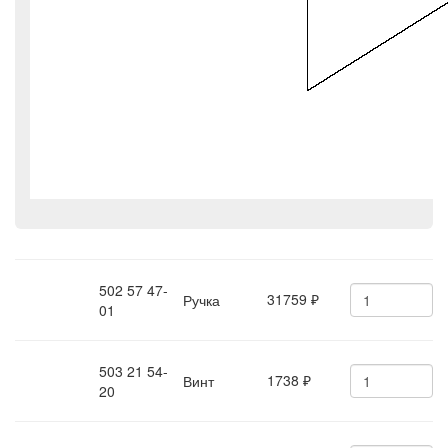
502 57 47-
31759
Ручка
₽
01
503 21 54-
1738
Винт
₽
20