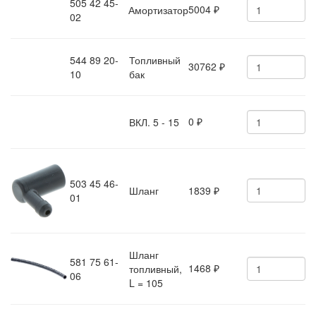
505 42 45-
5004
Амортизатор
₽
02
544 89 20-
Топливный
30762
₽
10
бак
0
ВКЛ. 5 - 15
₽
503 45 46-
Шланг
1839
₽
01
Шланг
581 75 61-
1468
топливный,
₽
06
L = 105