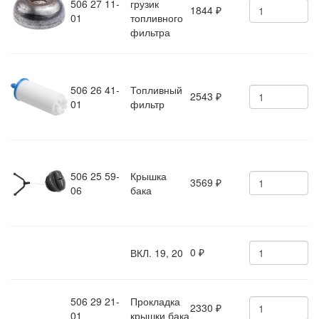
506 27 11-
грузик
1844
₽
01
топливного
фильтра
506 26 41-
Топливный
2543
₽
01
фильтр
506 25 59-
Крышка
3569
₽
06
бака
0
ВКЛ. 19, 20
₽
506 29 21-
Прокладка
2330
₽
01
крышки бака