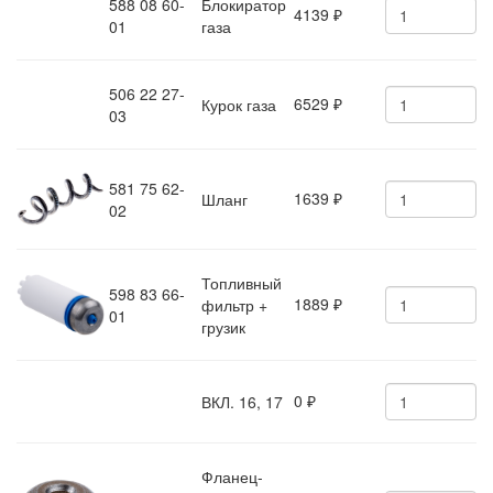
588 08 60-
Блокиратор
4139
₽
01
газа
506 22 27-
6529
Курок газа
₽
03
581 75 62-
1639
Шланг
₽
02
Топливный
598 83 66-
1889
фильтр +
₽
01
грузик
0
ВКЛ. 16, 17
₽
Фланец-