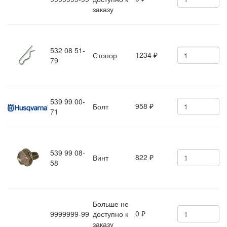
заказу
532 08 51-
1234
Стопор
₽
79
539 99 00-
958
Болт
₽
71
539 99 08-
822
Винт
₽
58
Больше не
0
9999999-99
доступно к
₽
заказу