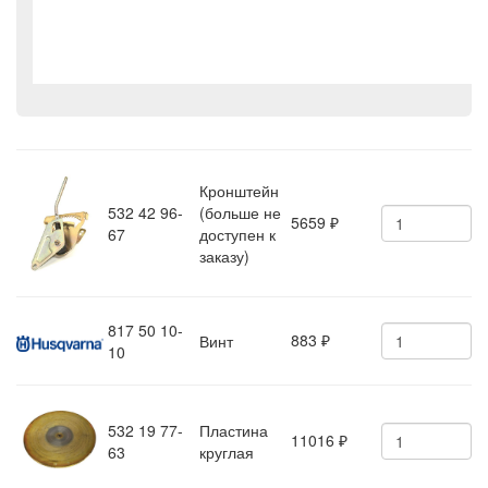
Кронштейн
532 42 96-
(больше не
5659
₽
67
доступен к
заказу)
817 50 10-
883
Винт
₽
10
532 19 77-
Пластина
11016
₽
63
круглая