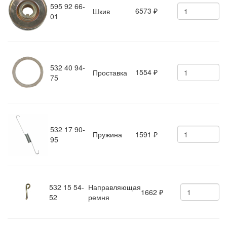
595 92 66-
6573
Шкив
₽
01
532 40 94-
1554
Проставка
₽
75
532 17 90-
Пружина
1591
₽
95
532 15 54-
Направляющая
1662
₽
52
ремня