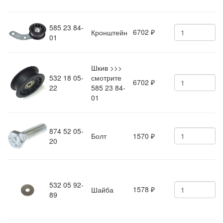
585 23 84-
6702
Кронштейн
₽
01
Шкив >>>
532 18 05-
смотрите
6702
₽
22
585 23 84-
01
874 52 05-
Болт
1570
₽
20
532 05 92-
1578
Шайба
₽
89