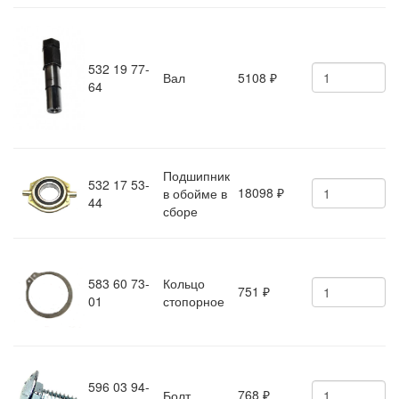
532 19 77-
Вал
5108
₽
64
Подшипник
532 17 53-
18098
в обойме в
₽
44
сборе
583 60 73-
Кольцо
751
₽
01
стопорное
596 03 94-
768
Болт
₽