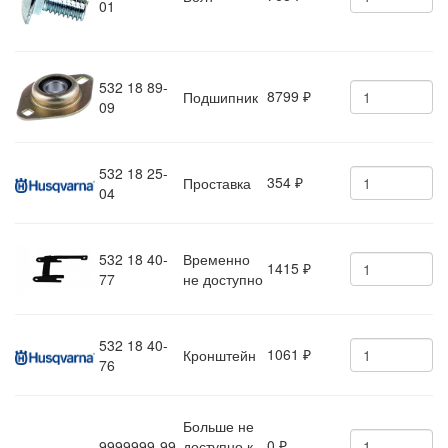
01
532 18 89-
8799
Подшипник
₽
09
532 18 25-
354
Проставка
₽
04
532 18 40-
Временно
1415
₽
77
не доступно
532 18 40-
1061
Кронштейн
₽
76
Больше не
0
9999999-99
доступно к
₽