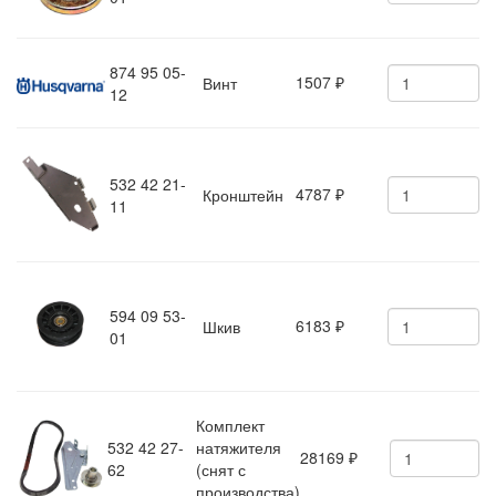
874 95 05-
1507
Винт
₽
12
532 42 21-
4787
Кронштейн
₽
11
594 09 53-
6183
Шкив
₽
01
Комплект
532 42 27-
натяжителя
28169
₽
62
(снят с
производства)