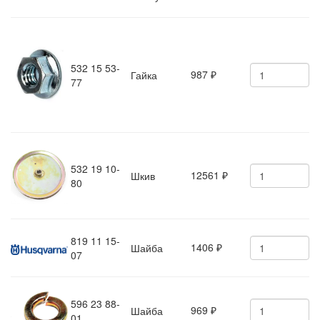
532 15 53-
987
Гайка
₽
77
532 19 10-
12561
Шкив
₽
80
819 11 15-
1406
Шайба
₽
07
596 23 88-
969
Шайба
₽
01