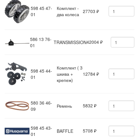
598 45 47-
Комплект -
27703
₽
01
два колеса
586 13 76-
42004
TRANSMISSION
₽
01
Комплект ( 3
598 45 44-
шкива +
12784
₽
01
крепеж)
580 36 46-
5832
Ремень
₽
09
598 45 43-
5708
BAFFLE
₽
01