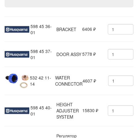
598 45 36-
6406
BRACKET
₽
01
598 45 37-
5778
DOOR ASSY
₽
01
532 42 11-
WATER
4607
₽
14
CONNECTOR
HEIGHT
598 45 40-
15830
ADJUSTER
₽
01
SYSTEM
Регулятор