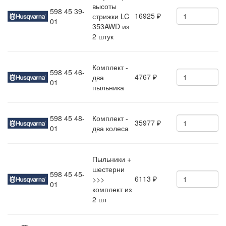
высоты
598 45 39-
16925
стрижки LC
₽
01
353AWD из
2 штук
Комплект -
598 45 46-
4767
два
₽
01
пыльника
598 45 48-
Комплект -
35977
₽
01
два колеса
Пыльники +
шестерни
598 45 45-
6113
>>>
₽
01
комплект из
2 шт