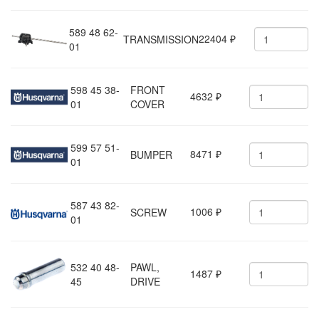
589 48 62-
22404
TRANSMISSION
₽
01
598 45 38-
FRONT
4632
₽
01
COVER
599 57 51-
8471
BUMPER
₽
01
587 43 82-
1006
SCREW
₽
01
532 40 48-
PAWL,
1487
₽
45
DRIVE