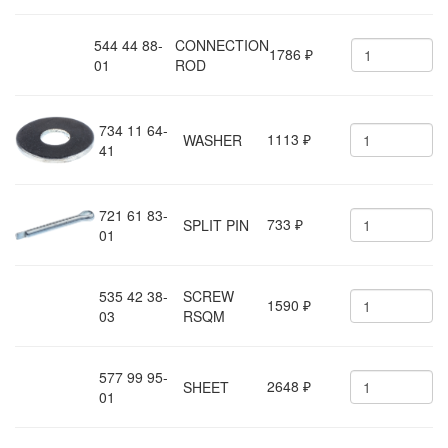
544 44 88-
CONNECTION
1786
₽
01
ROD
734 11 64-
1113
WASHER
₽
41
721 61 83-
733
SPLIT PIN
₽
01
535 42 38-
SCREW
1590
₽
03
RSQM
577 99 95-
2648
SHEET
₽
01