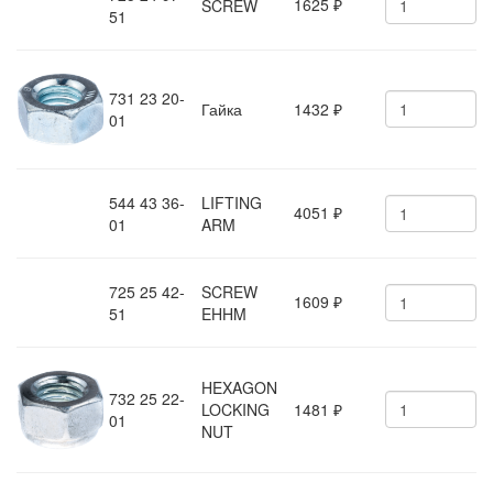
1625
SCREW
₽
51
731 23 20-
Гайка
1432
₽
01
544 43 36-
LIFTING
4051
₽
01
ARM
725 25 42-
SCREW
1609
₽
51
EHHM
HEXAGON
732 25 22-
LOCKING
1481
₽
01
NUT