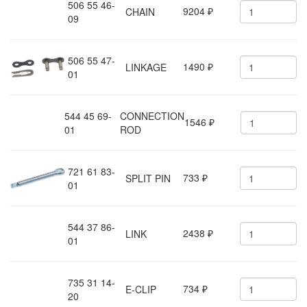
506 55 46-
9204
CHAIN
₽
09
506 55 47-
1490
LINKAGE
₽
01
544 45 69-
CONNECTION
1546
₽
01
ROD
721 61 83-
733
SPLIT PIN
₽
01
544 37 86-
2438
LINK
₽
01
735 31 14-
734
E-CLIP
₽
20