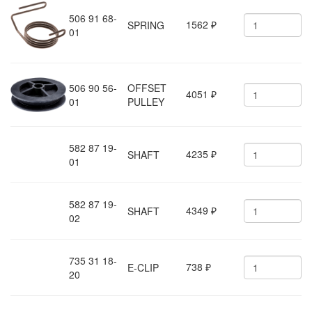
506 91 68-
1562
SPRING
₽
01
506 90 56-
OFFSET
4051
₽
01
PULLEY
582 87 19-
4235
SHAFT
₽
01
582 87 19-
4349
SHAFT
₽
02
735 31 18-
738
E-CLIP
₽
20