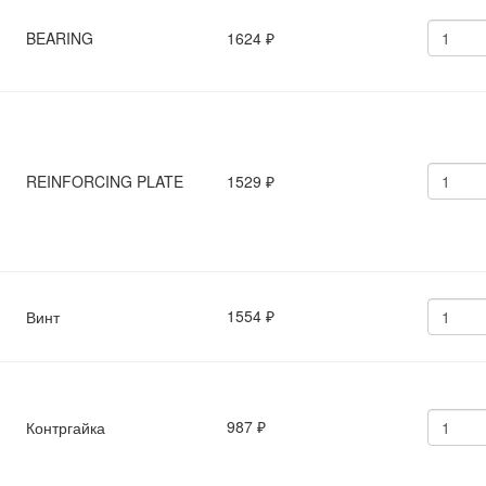
BEARING
1624
₽
REINFORCING PLATE
1529
₽
1554
Винт
₽
987
Контргайка
₽