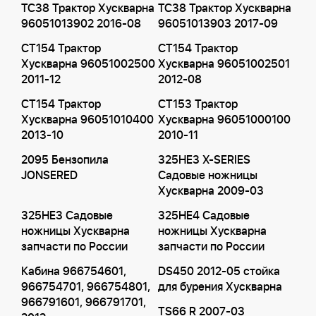
TC38 Трактор Хускварна
TC38 Трактор Хускварна
96051013902 2016-08
96051013903 2017-09
CT154 Трактор
CT154 Трактор
Хускварна 96051002500
Хускварна 96051002501
2011-12
2012-08
CT154 Трактор
CT153 Трактор
Хускварна 96051010400
Хускварна 96051000100
2013-10
2010-11
2095 Бензопила
325HE3 X-SERIES
JONSERED
Садовые ножницы
Хускварна 2009-03
325HE3 Садовые
325HE4 Садовые
ножницы Хускварна
ножницы Хускварна
запчасти по России
запчасти по России
Кабина 966754601,
DS450 2012-05 стойка
966754701, 966754801,
для бурения Хускварна
966791601, 966791701,
TS66 R 2007-03