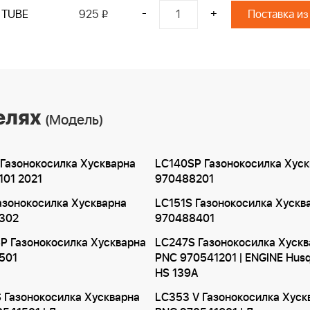
-
+
TUBE
925
Поставка из
i
елях
(Модель)
Газонокосилка Хускварна
LC140SP Газонокосилка Хуск
01 2021
970488201
азонокосилка Хускварна
LC151S Газонокосилка Хускв
302
970488401
P Газонокосилка Хускварна
LC247S Газонокосилка Хускв
501
PNC 970541201 | ENGINE Hus
HS 139A
 Газонокосилка Хускварна
LC353 V Газонокосилка Хуск