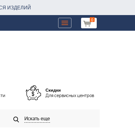
СЯ ИЗДЕЛИЙ
0
Toggle
navigation
Скидки
сти
Для сервисных центров
Искать еще