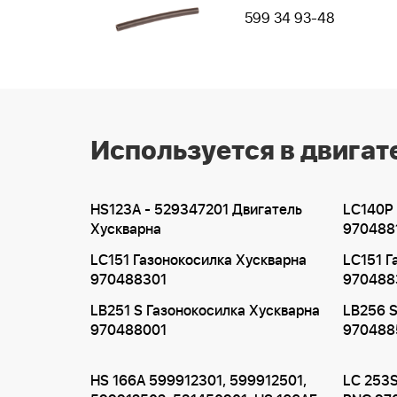
599 34 93-48
Используется в двигат
HS123A - 529347201 Двигатель
LC140P 
Хускварна
9704881
LC151 Газонокосилка Хускварна
LC151 Г
970488301
970488
LB251 S Газонокосилка Хускварна
LB256 S
970488001
970488
HS 166A 599912301, 599912501,
LC 253S