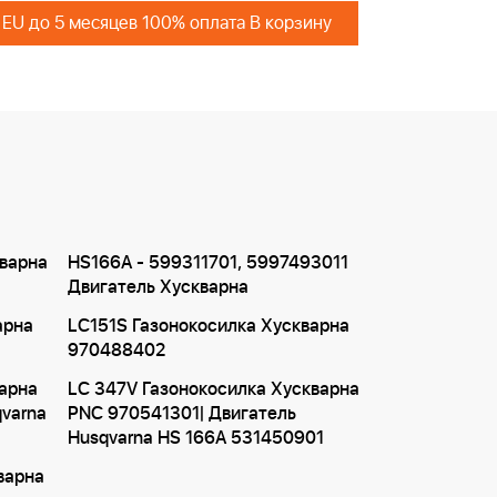
 EU до 5 месяцев 100% оплата В корзину
варна
HS166A - 599311701, 5997493011
Двигатель Хускварна
арна
LC151S Газонокосилка Хускварна
970488402
арна
LC 347V Газонокосилка Хускварна
qvarna
PNC 970541301| Двигатель
Husqvarna HS 166A 531450901
варна