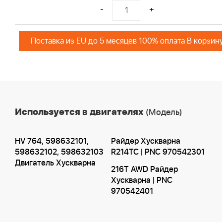
-
+
Поставка из EU до 5 месяцев 100% оплата В корзин
Используется в двигателях
(Модель)
HV 764, 598632101,
Райдер Хускварна
598632102, 598632103
R214TC | PNC 970542301
Двигатель Хускварна
216T AWD Райдер
Хускварна | PNC
970542401